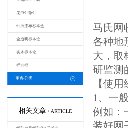
昆虫针微针
马氏网
针插漆布标本盒
地
全透明标本盒
各种
实木标本盒
大，取
样方框
研监测
更多分类
【使用
1、
一
例如：
相关文章
/ ARTICLE
装好网