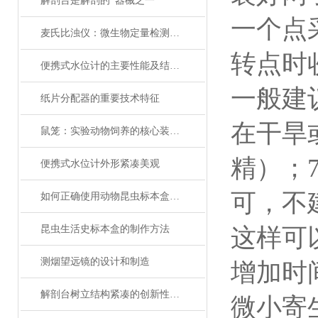
解剖台是解剖的*器械之一
一个点
麦氏比浊仪：微生物定量检测的标准化光学工具
转点时
便携式水位计的主要性能及结构特点
一般建
纸片分配器的重要技术特征
在
干旱
鼠笼：实验动物饲养的核心装备与技术演进
精）；
便携式水位计外形紧凑美观
可，不
如何正确使用动物昆虫标本盒以延长标本的保存时间？
昆虫生活史标本盒的制作方法
这样可
测烟望远镜的设计和制造
增加时
解剖台树立结构紧凑的创新性设计新标准
微小寄