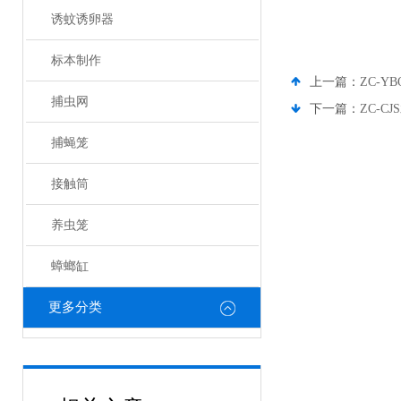
诱蚊诱卵器
标本制作
上一篇：
ZC-
捕虫网
下一篇：
ZC-C
捕蝇笼
接触筒
养虫笼
蟑螂缸
更多分类