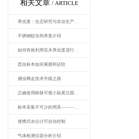
相关文章
/ ARTICLE
养虫笼：生态研究与农业生产的精密工具
不锈钢蚊虫饲养笼介绍
如何有效利用实木养虫笼进行昆虫饲养？
昆虫标本如何展翅和还软
捕虫网走技术升级之路
正确使用静脉可视小鼠尾注固定器
标本采集不可少的用具————标本采集制作箱
便携式水位计可自动控制
气体检测仪器分析介绍