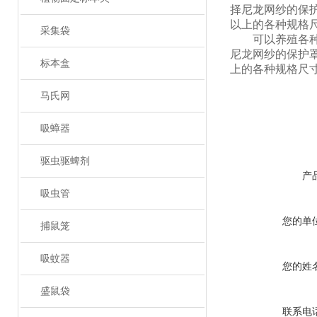
择尼龙网纱的保
以上的各种规格
采集袋
可以养殖各
尼龙网纱的保护
标本盒
上的各种规格尺
马氏网
吸蟑器
驱虫驱蜱剂
产
吸虫管
您的单
捕鼠笼
吸蚊器
您的姓
盛鼠袋
联系电