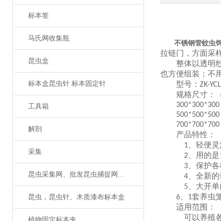
标本签
马氏网收集瓶
不锈钢管蚊虫
拉链门，方面采
昆虫盒
整体以透明
也方便组装；不
标本盒昆虫针 标本固定针
型号：
ZK-YCL
规格尺寸：
300*300*300
工具箱
500*500*500
700*700*700
解剖
产品特性：
、轻便灵
1
采集
、用的是
2
、保护各
3
昆虫采集网、批发昆虫捕捉网、捕虫网
、全新的
4
、大开单
5
、
套养虫
昆虫，昆虫针、木质漆布标本盒
6
1
适用范围：
可以养殖
植物固定标本夹