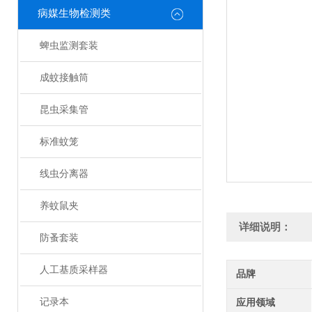
病媒生物检测类
蜱虫监测套装
成蚊接触筒
昆虫采集管
标准蚊笼
线虫分离器
养蚊鼠夹
详细说明：
防蚤套装
人工基质采样器
品牌
记录本
应用领域