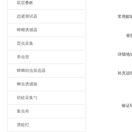
双层叠帐
趋避测试器
常用邮
蟑螂诱捕器
省
昆虫采集
详细地
养虫管
蟑螂幼虫筛选器
补充说
蜱虫诱捕旗
幼蚊采集勺
验证
集虫布
诱蚊灯