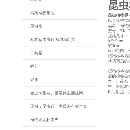
昆虫
马氏网收集瓶
昆虫植物标
以直接根据
品名：植物
昆虫盒
型号：ZK-J
规格尺寸：
标本盒昆虫针 标本固定针
9.5*5 cm
5*3cm
应用范围：
工具箱
植物标本名
将填写后的
解剖
植物标本名
后的标签贴
采集
之一。品名
中，对标本
时可以提，
昆虫采集网、批发昆虫捕捉网、捕虫网
昆虫，昆虫针、木质漆布标本盒
植物固定标本夹