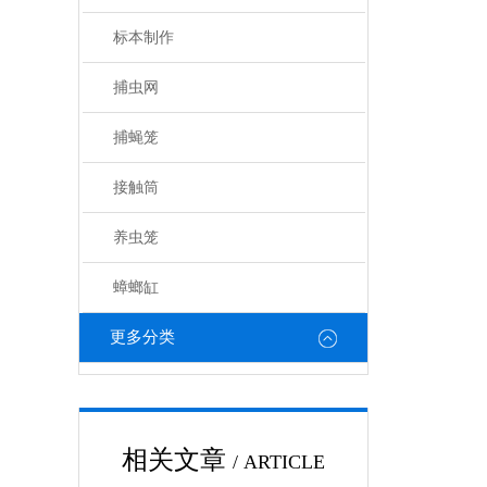
标本制作
捕虫网
捕蝇笼
接触筒
养虫笼
蟑螂缸
更多分类
相关文章
/ ARTICLE