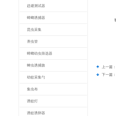
趋避测试器
蟑螂诱捕器
昆虫采集
养虫管
蟑螂幼虫筛选器
蜱虫诱捕旗
上一篇
下一篇
幼蚊采集勺
集虫布
诱蚊灯
诱蚊诱卵器