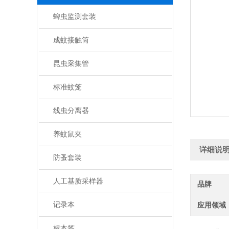
蜱虫监测套装
成蚊接触筒
昆虫采集管
标准蚊笼
线虫分离器
养蚊鼠夹
详细说
防蚤套装
人工基质采样器
品牌
记录本
应用领域
标本签