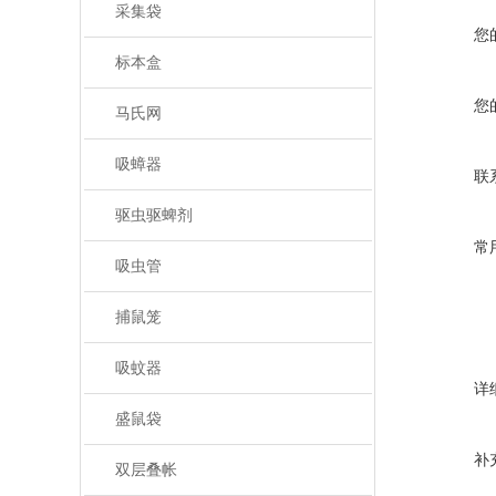
采集袋
您
标本盒
您
马氏网
吸蟑器
联
驱虫驱蜱剂
常
吸虫管
捕鼠笼
吸蚊器
详
盛鼠袋
补
双层叠帐