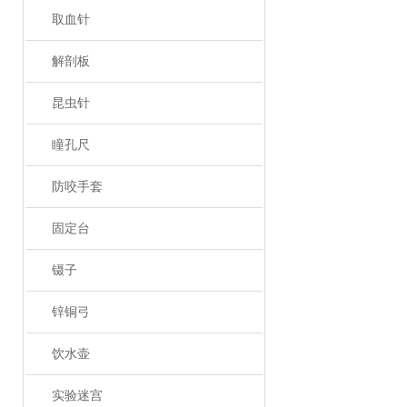
取血针
解剖板
昆虫针
瞳孔尺
防咬手套
固定台
镊子
锌铜弓
饮水壶
实验迷宫