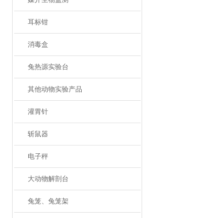
耳标钳
消毒盒
兔热源实验台
其他动物实验产品
灌胃针
斩鼠器
电子秤
大动物解剖台
兔笼、兔笼架