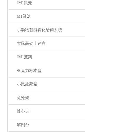
JM1鼠笼
M1鼠笼
小动物智能雾化给药系统
大鼠高架十迷宫
JM1笼架
亚克力标本盒
小鼠处死箱
兔笼架
蛙心夹
解剖台