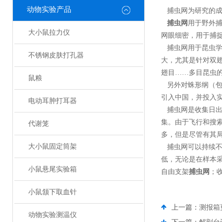
动物实验产品
捕虫网为研究的成
捕虫网
用于野外
大小鼠拉力仪
网眼细密，用于捕
捕虫网用于昆虫学
不锈钢皮肤打孔器
大，尤其是针对双
翅目……多目昆虫
鼠粮
另外对蛛形纲（包
引入中国，并投入
电动耳肿打耳器
捕虫网是收集日出
集。由于飞行和搜
代谢笼
多，但是尽管有其
大小鼠固定筒架
捕虫网可以持续不
低，无论是在样本
小鼠悬尾实验箱
自由支架
捕虫网
；
小鼠颔下取血针
上一篇：
测报箱
动物实验测温仪