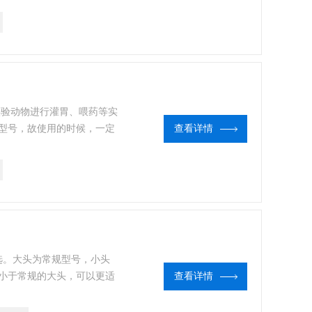
实验动物进行灌胃、喂药等实
型号，故使用的时候，一定
查看详情
到所需的实验效果。
选。大头为常规型号，小头
小于常规的大头，可以更适
查看详情
小白鼠等试验动物进行药物灌
的好帮手。试验用灌胃针，用