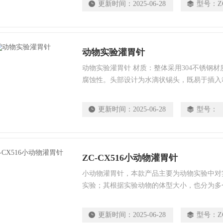
更新时间：
2025-06-28
型号：
Z
于试验用小白鼠。 针头呈倒水滴型，可以防
动物实验灌胃针
动物实验灌胃针 材质：整体采用304不锈钢
腐蚀性。头部设计为水滴状锡头，既易于插入
的刺激。 型号多样：我们根据实验动物的体
的多个型号，包括6#、8#、9#、12#（适用于小
更新时间：
2025-06-28
型号：
20#（适用于大鼠）。每个型号均分为直头和
需求。
ZC-CX516小动物灌胃针
小动物灌胃针，本款产品主要为动物实验中对
实验；其根据实验动物的体型大小，也分为多
定需注意其规格，以免伤到实验动物，而无法
更新时间：
2025-06-28
型号：
Z