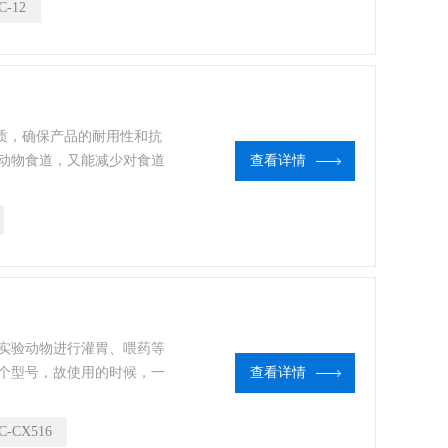
C-12
止划伤小白鼠。
材质，确保产品的耐用性和抗
动物食道，又能减少对食道
查看详情
型大小，提供了从小鼠到大鼠
鼠），以及16#、18#、
弯头两种，以满足不同实验
实验动物进行灌胃、喂药等
个型号，故使用的时候，一
查看详情
达到所需的实验效果。
C-CX516