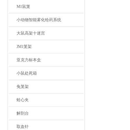
M1鼠笼
小动物智能雾化给药系统
大鼠高架十迷宫
JM1笼架
亚克力标本盒
小鼠处死箱
兔笼架
蛙心夹
解剖台
取血针