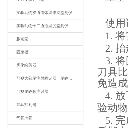
实验动物双通道体温维持监测仪
使用
实验动物十二通道温度监测仪
1.
将
豚鼠笼
2.
抬
固定板
3.
将
雾化给药器
刀具比
可视大鼠尾注射固定器、尾静脉注射
免造成
可视尾静脉注射器
4.
放
验动物
鼠耳打孔器
5.
完
气管插管