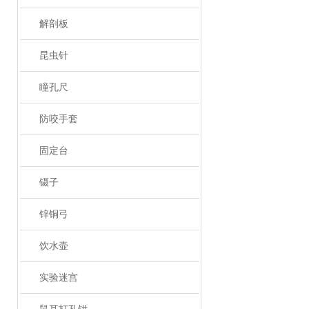
解剖板
昆虫针
瞳孔尺
防咬手套
固定台
镊子
锌铜弓
饮水壶
实验迷宫