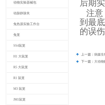
后期实
动物实验器械包
注意
动脉静脉夹
到最底
兔热源实验工作台
的误伤
兔笼
SS4鼠笼
上一篇：
病媒生
H1 大鼠笼
下一篇：
大动物
R5 大鼠笼
R1 鼠笼
M3 鼠笼
JM1鼠笼