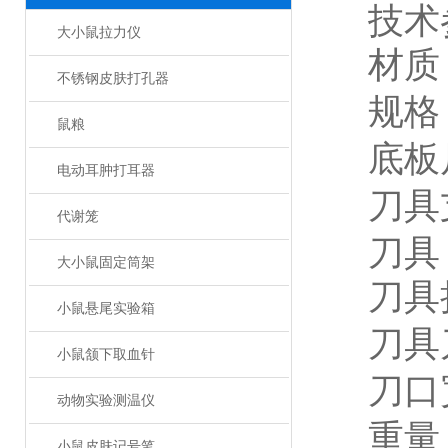
技术
大小鼠拉力仪
材质
不锈钢皮肤打孔器
规格
鼠粮
底板
电动耳肿打耳器
刀具
代谢笼
刀具
大小鼠固定筒架
刀具
小鼠悬尾实验箱
刀具
小鼠颔下取血针
刀口
动物实验测温仪
重量
小鼠皮肤记号笔