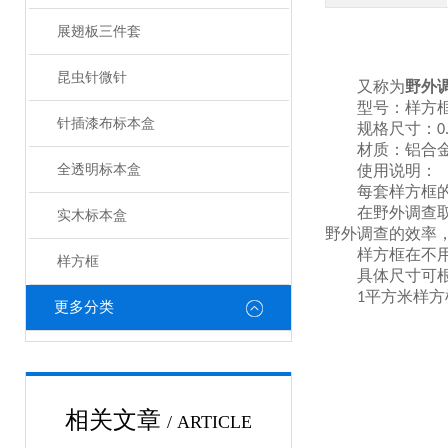
展翅板三件套
昆虫针微针
又称为
野外
型号：样方
针插漆布标本盒
规格
尺寸
：
0
材质：
铝合
全透明标本盒
使用说明
：
每套样方框
在野外调查
实木标本盒
野外调查
的
效率
样方框在
不
样方框
具体尺寸
可
平方米样方
1
更多分类
型号：样方
合金方条
连接而
大的
提高
了
野外
折叠收起，放入
相关文章
/ ARTICLE