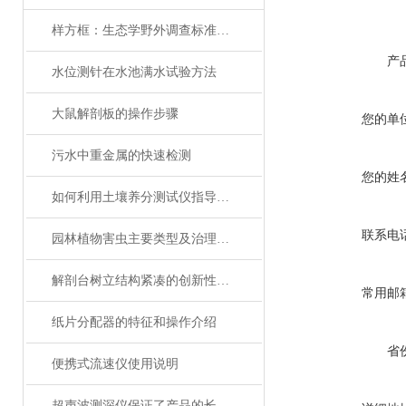
样方框：生态学野外调查标准化取样基础工具
产
水位测针在水池满水试验方法
大鼠解剖板的操作步骤
您的单
污水中重金属的快速检测
您的姓
如何利用土壤养分测试仪指导瓜农合理施肥
联系电
园林植物害虫主要类型及治理对策
解剖台树立结构紧凑的创新性设计新标准
常用邮
纸片分配器的特征和操作介绍
省
便携式流速仪使用说明
超声波测深仪保证了产品的长期可靠性