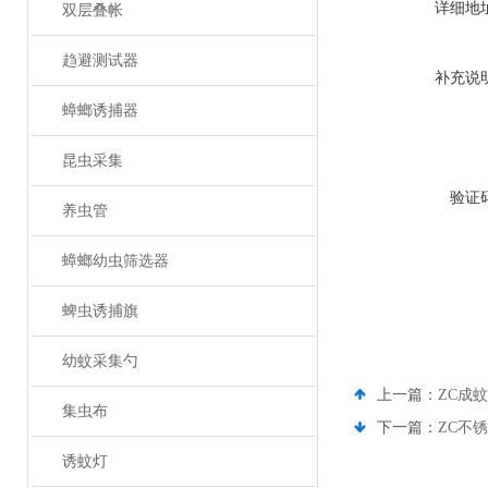
详细地
双层叠帐
趋避测试器
补充说
蟑螂诱捕器
昆虫采集
验证
养虫管
蟑螂幼虫筛选器
蜱虫诱捕旗
幼蚊采集勺
上一篇：
ZC成
集虫布
下一篇：
ZC不
诱蚊灯