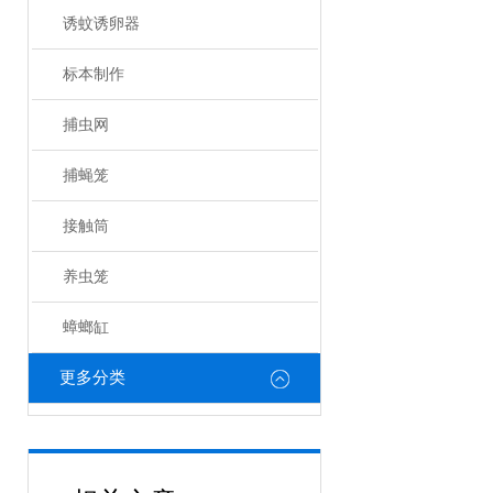
诱蚊诱卵器
标本制作
捕虫网
捕蝇笼
接触筒
养虫笼
蟑螂缸
更多分类