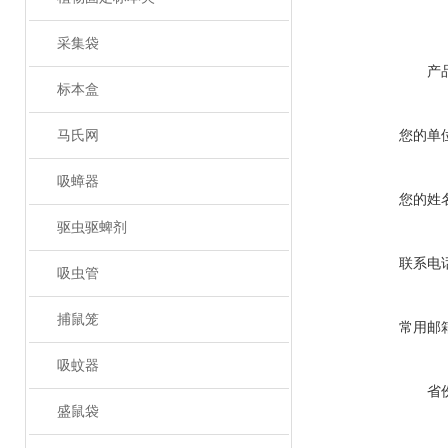
采集袋
产
标本盒
马氏网
您的单
吸蟑器
您的姓
驱虫驱蜱剂
联系电
吸虫管
捕鼠笼
常用邮
吸蚊器
省
盛鼠袋