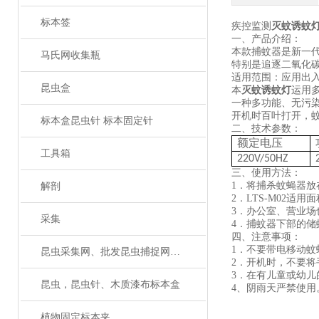
标本签
疾控监测
灭蚊诱蚊
一、产品介绍：
本款捕蚊器是新一
马氏网收集瓶
特别是追逐二氧化
适用范围：应用出
昆虫盒
本
灭蚊诱蚊灯
运用
一种多功能、无污
开机时百叶打开，
标本盒昆虫针 标本固定针
二、技术参数：
额定电压
工具箱
220V/50HZ
三、使用方法：
1．将捕杀蚊蝇器放
解剖
2．LTS-M02适用
3．办公室、营业
采集
4．捕蚊器下部的
四、注意事项：
1．不要带电移动
昆虫采集网、批发昆虫捕捉网、捕虫网
2．开机时，不要
3．在有儿童或幼
昆虫，昆虫针、木质漆布标本盒
4、阴雨天严禁使用
植物固定标本夹