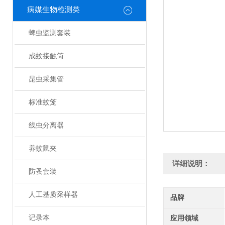
病媒生物检测类
蜱虫监测套装
成蚊接触筒
昆虫采集管
标准蚊笼
线虫分离器
养蚊鼠夹
详细说明：
防蚤套装
人工基质采样器
品牌
记录本
应用领域