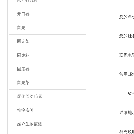
鼠耳打孔钳
开口器
您的单
鼠笼
您的姓
固定架
固定箱
联系电
固定器
常用邮
鼠笼架
省
雾化器给药器
动物实验
详细地
媒介生物监测
补充说