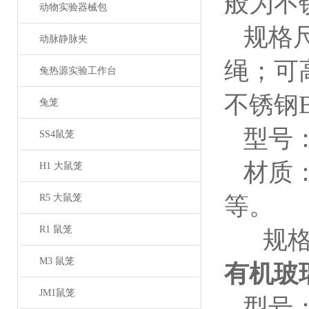
般为不
动物实验器械包
规格
动脉静脉夹
绳
；可
兔热源实验工作台
不锈钢
兔笼
型号
SS4鼠笼
材质
H1 大鼠笼
R5 大鼠笼
等。
R1 鼠笼
规
M3 鼠笼
有机玻
JM1鼠笼
型号