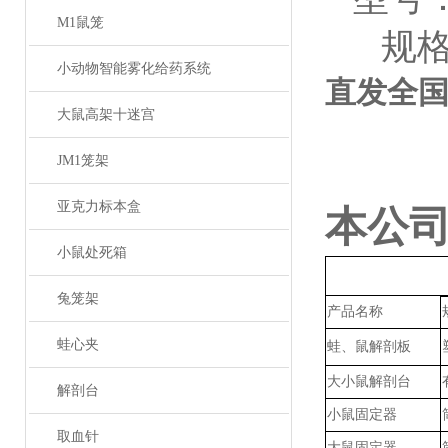
M1鼠笼
规
小动物智能雾化给药系统
直发全
大鼠高架十迷宫
JM1笼架
亚克力标本盒
本公
小鼠处死箱
兔笼架
产品名称
蛙心夹
蛙、鼠解剖板
大小鼠解剖台
解剖台
小鼠固定器
取血针
大鼠固定器