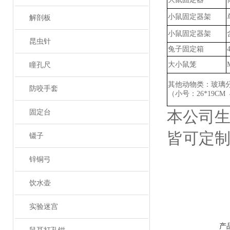
小鼠固定器架
解剖板
小鼠固定器架
昆虫针
兔子固定箱
大小鼠笼
瞳孔尺
其他动物类：玻璃
防咬手套
（小号：
26*19CM
本公司
固定台
皆可定
镊子
锌铜弓
饮水壶
实验迷宫
产