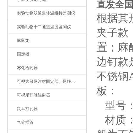
直发全
实验动物双通道体温维持监测仪
根据其
实验动物十二通道温度监测仪
夹子款
豚鼠笼
置
；
麻
固定板
边钉款
雾化给药器
不锈钢
可视大鼠尾注射固定器、尾静脉注射
板：
可视尾静脉注射器
型号
鼠耳打孔器
材质
气管插管