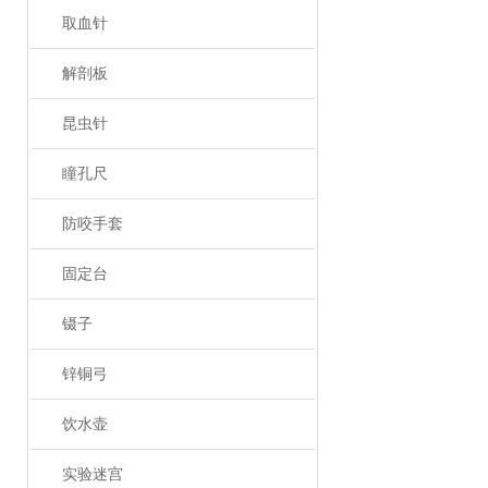
取血针
解剖板
昆虫针
瞳孔尺
防咬手套
固定台
镊子
锌铜弓
饮水壶
实验迷宫