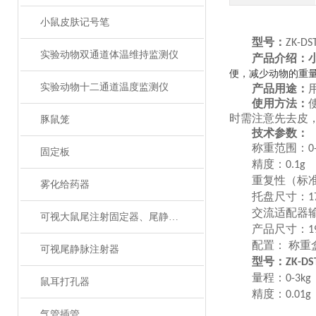
小鼠皮肤记号笔
型号：
ZK-DS
实验动物双通道体温维持监测仪
产品介绍：
便
，
减少动物的重
实验动物十二通道温度监测仪
产品用途：
使用方法：
时需注意先去皮
豚鼠笼
技术参数：
称重范围：
0
固定板
精度：
0.1g
重复性（标
雾化给药器
托盘尺寸：
1
交流适配器
可视大鼠尾注射固定器、尾静脉注射
产品尺寸：
1
配置：
称重
可视尾静脉注射器
型号：
ZK-DS
量程：
0-3kg
鼠耳打孔器
精度：
0.01g
气管插管