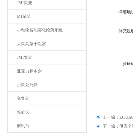
JM1鼠笼
详细地
M1鼠笼
小动物智能雾化给药系统
补充说
大鼠高架十迷宫
JM1笼架
验证
亚克力标本盒
小鼠处死箱
兔笼架
蛙心夹
上一篇：
ZC-
解剖台
下一篇：
供应全