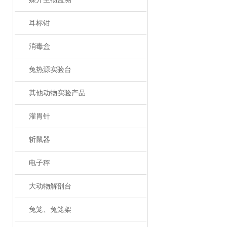
耳标钳
消毒盒
兔热源实验台
其他动物实验产品
灌胃针
斩鼠器
电子秤
大动物解剖台
兔笼、兔笼架