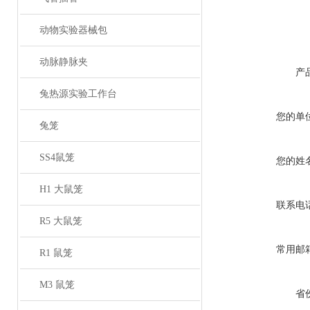
动物实验器械包
动脉静脉夹
产
兔热源实验工作台
您的单
兔笼
SS4鼠笼
您的姓
H1 大鼠笼
联系电
R5 大鼠笼
常用邮
R1 鼠笼
M3 鼠笼
省