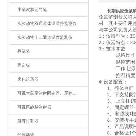
小鼠皮肤记号笔
长期供应兔鼠
兔鼠解剖台又称
材，其主要作用
实验动物双通道体温维持监测仪
与本公司负责人
：仪器型号：
1
ZC
实验动物十二通道温度监测仪
：仪器特点：
2
30
：技术参数
3
:
豚鼠笼
规格
尺寸
温控范围
固定板
工作电源
控温精度
雾化给药器
设备配置：
4:
整体台面
1、
可视大鼠尾注射固定器、尾静脉注射
下支持防
2、
上立柱
3、
1
固定螺丝
可视尾静脉注射器
4、
电源线
5、
1
安装扳手
6、
鼠耳打孔器
产品说明
7、
合格证
8、
1
气管插管