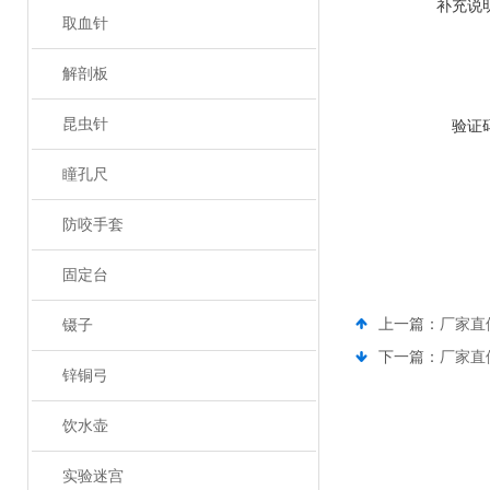
补充说
取血针
解剖板
昆虫针
验证
瞳孔尺
防咬手套
固定台
上一篇：
厂家直
镊子
下一篇：
厂家直
锌铜弓
饮水壶
实验迷宫