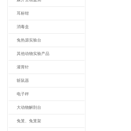
耳标钳
消毒盒
兔热源实验台
其他动物实验产品
灌胃针
斩鼠器
电子秤
大动物解剖台
兔笼、兔笼架