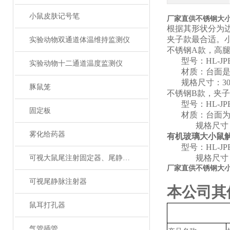
小鼠皮肤记号笔
厂家直供不锈钢大
根据其形状分为
夹子款最合适。
实验动物双通道体温维持监测仪
不锈钢
A款，
高
型号：
HL
-JP
实验动物十二通道温度监测仪
材质：
台面
规格尺寸：
3
豚鼠笼
不锈钢
B款，夹
型号：
HL
-JP
固定板
材质：台面
规格尺寸
雾化给药器
有机玻璃大小鼠
型号：
HL
-JP
规格尺寸
可视大鼠尾注射固定器、尾静脉注射
厂家直供不锈钢大
可视尾静脉注射器
本公司其
鼠耳打孔器
气管插管