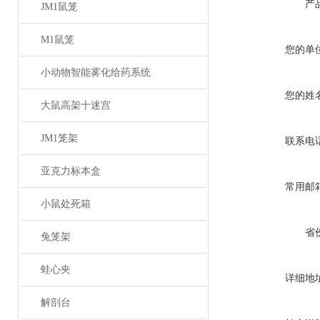
产
JM1鼠笼
M1鼠笼
您的单
小动物智能雾化给药系统
您的姓
大鼠高架十迷宫
JM1笼架
联系电
亚克力标本盒
常用邮
小鼠处死箱
省
兔笼架
蛙心夹
详细地
解剖台