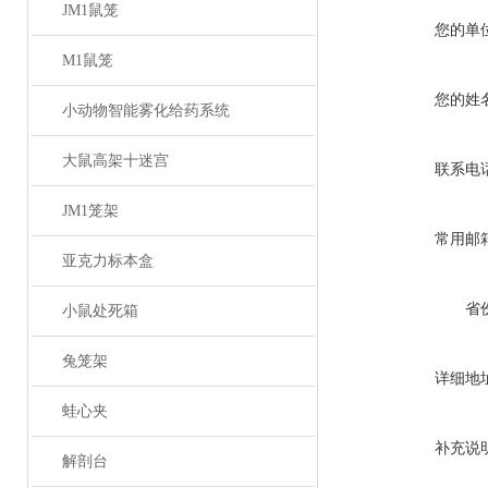
JM1鼠笼
您的单
M1鼠笼
您的姓
小动物智能雾化给药系统
大鼠高架十迷宫
联系电
JM1笼架
常用邮
亚克力标本盒
省
小鼠处死箱
兔笼架
详细地
蛙心夹
补充说
解剖台