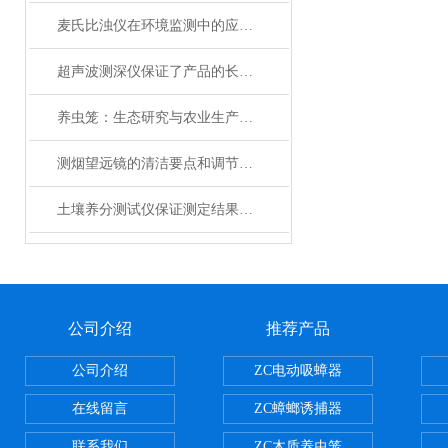
麦氏比浊仪在环境监测中的应用及优势
超声波测深仪保证了产品的长期可靠性
养虫笼：生态研究与农业生产的精密工具
测烟望远镜的清洁要点和调节技巧
土壤养分测试仪保证测定结果精度
公司介绍
推荐产品
公司介绍
ZC电动吸蟑器
在线留言
ZC蟑螂诱捕器
联系我们
ZC木质养虫笼