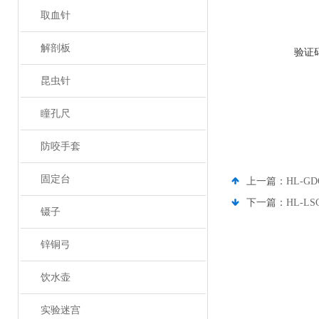
取血针
解剖板
验证
昆虫针
瞳孔尺
防咬手套
固定台
上一篇：
HL-
下一篇：
HL-
镊子
锌铜弓
饮水壶
实验迷宫