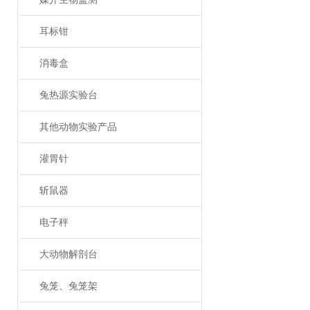
耳标钳
消毒盒
兔热源实验台
其他动物实验产品
灌胃针
斩鼠器
电子秤
大动物解剖台
兔笼、兔笼架