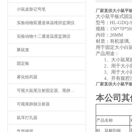
小鼠皮肤记号笔
厂家直供大小鼠平
大小鼠平板式固
型号：
HL
-GDQ
-
实验动物双通道体温维持监测仪
规格：
150*70*5
内径：
26MM
实验动物十二通道温度监测仪
材质：有机玻璃
用于固定
大小
白
豚鼠笼
产品用途：
1、
大
小
鼠
尾
固定板
2、
用于大
小
3、
用于大
小
雾化给药器
4、
开有腹腔
厂家直供大小鼠平
可视大鼠尾注射固定器、尾静脉注射
本公司其
可视尾静脉注射器
鼠耳打孔器
产品名称
蛙、鼠解剖板
气管插管