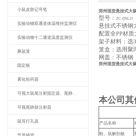
小鼠皮肤记号笔
郑州现货悬挂式大
型号：
ZC
-DSLJ1
实验动物双通道体温维持监测仪
悬挂式不锈钢
配置全
PP材质
实验动物十二通道温度监测仪
架子材料：选
笼盒：选用聚
豚鼠笼
网盖：不锈钢
郑州现货悬挂式大
固定板
雾化给药器
可视大鼠尾注射固定器、尾静脉注射
本公司其
可视尾静脉注射器
鼠耳打孔器
产品名称
蛙、鼠解剖板
气管插管