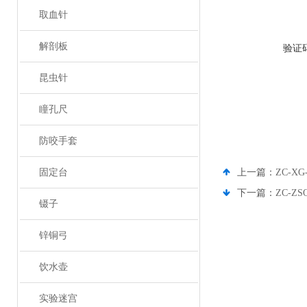
取血针
解剖板
验证
昆虫针
瞳孔尺
防咬手套
固定台
上一篇：
ZC-
下一篇：
ZC-
镊子
锌铜弓
饮水壶
实验迷宫