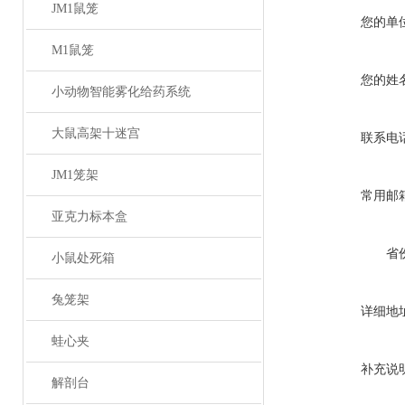
JM1鼠笼
您的单
M1鼠笼
您的姓
小动物智能雾化给药系统
大鼠高架十迷宫
联系电
JM1笼架
常用邮
亚克力标本盒
省
小鼠处死箱
兔笼架
详细地
蛙心夹
补充说
解剖台