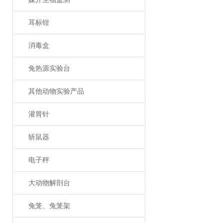
耳标钳
消毒盒
兔热源实验台
其他动物实验产品
灌胃针
斩鼠器
电子秤
大动物解剖台
兔笼、兔笼架