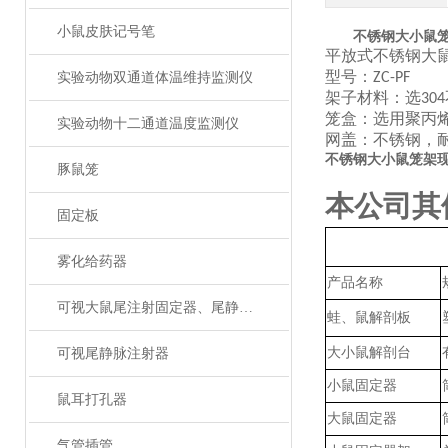
小鼠皮肤记号笔
不锈钢大小鼠
平放式不锈钢大
型号：
实验动物双通道体温维持监测仪
ZC-PF
架子材料：选
304
笼盒：选用聚丙
实验动物十二通道温度监测仪
网盖：不锈钢，
不锈钢大小鼠笼架
豚鼠笼
本公司其
固定板
雾化给药器
产品名称
可视大鼠尾注射固定器、尾静脉注射
蛙、鼠解剖板
大小鼠解剖台
可视尾静脉注射器
小鼠固定器
鼠耳打孔器
大鼠固定器
气管插管