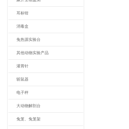
耳标钳
消毒盒
兔热源实验台
其他动物实验产品
灌胃针
斩鼠器
电子秤
大动物解剖台
兔笼、兔笼架