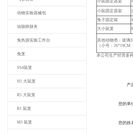
小鼠固定器架
小鼠固定器架
动物实验器械包
兔子固定箱
动脉静脉夹
大小鼠笼
兔热源实验工作台
其他动物类：玻璃
（小号：
26*19CM
兔笼
本公司生产经营多
SS4鼠笼
H1 大鼠笼
产
R5 大鼠笼
您的单
R1 鼠笼
M3 鼠笼
您的姓