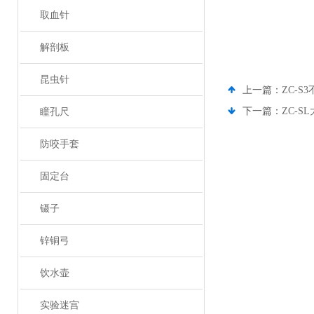
取血针
解剖板
昆虫针
上一篇：
ZC-
下一篇：
ZC-
瞳孔尺
防咬手套
固定台
镊子
锌铜弓
饮水壶
实验迷宫