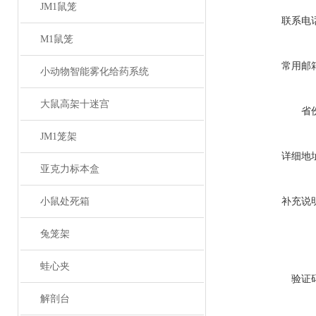
JM1鼠笼
联系电
M1鼠笼
常用邮
小动物智能雾化给药系统
大鼠高架十迷宫
省
JM1笼架
详细地
亚克力标本盒
小鼠处死箱
补充说
兔笼架
蛙心夹
验证
解剖台