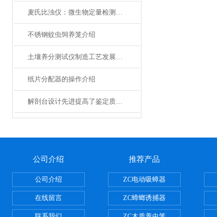
麦氏比浊仪：微生物定量检测的标准化光学工具
不锈钢蚊虫饲养笼介绍
土壤养分测试仪制造工艺发展面向多元化
纸片分配器的操作介绍
解剖台设计先进提高了鉴定质量和检验水平
公司介绍
推荐产品
公司介绍
ZC电动吸蟑器
在线留言
ZC蟑螂诱捕器
联系我们
ZC木质养虫笼