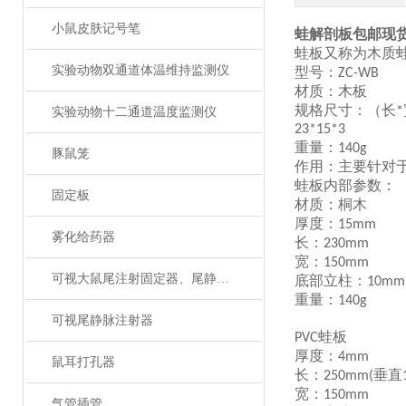
小鼠皮肤记号笔
蛙解剖板包邮现
蛙板又称为木质
实验动物双通道体温维持监测仪
型号：
ZC-WB
材质：木板
规格尺寸：（长
*
实验动物十二通道温度监测仪
23*15*3
重量：
140g
豚鼠笼
作用：主要针对
蛙板内部参数：
固定板
材质：桐木
厚度：
15mm
雾化给药器
长：
230mm
宽：
150mm
可视大鼠尾注射固定器、尾静脉注射
底部立柱：
10mm
重量：
140g
可视尾静脉注射器
蛙板
PVC
厚度：
4mm
鼠耳打孔器
长：
垂直
250mm(
宽：
150mm
气管插管