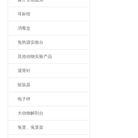
耳标钳
消毒盒
兔热源实验台
其他动物实验产品
灌胃针
斩鼠器
电子秤
大动物解剖台
兔笼、兔笼架