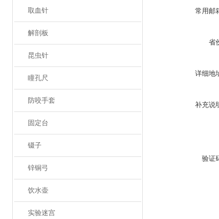
取血针
常用邮
解剖板
省
昆虫针
详细地
瞳孔尺
防咬手套
补充说
固定台
镊子
验证
锌铜弓
饮水壶
实验迷宫