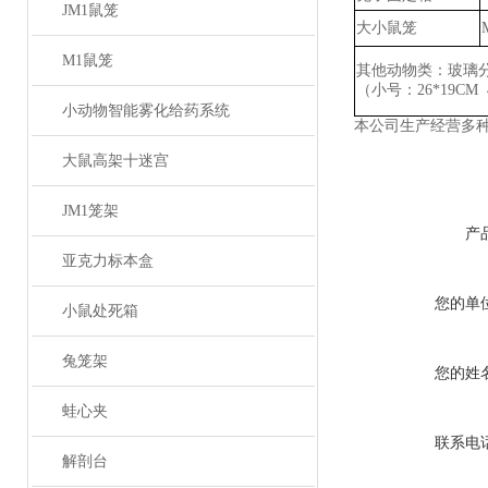
JM1鼠笼
大小鼠笼
M1鼠笼
其他动物类：玻璃
（小号：
26*19CM
小动物智能雾化给药系统
本公司生产经营多
大鼠高架十迷宫
JM1笼架
产
亚克力标本盒
您的单
小鼠处死箱
兔笼架
您的姓
蛙心夹
联系电
解剖台