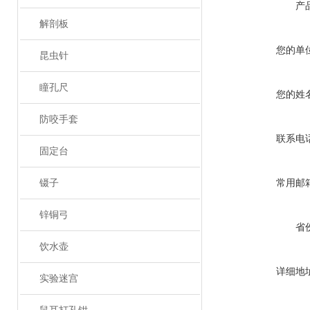
产
解剖板
您的单
昆虫针
瞳孔尺
您的姓
防咬手套
联系电
固定台
镊子
常用邮
锌铜弓
省
饮水壶
详细地
实验迷宫