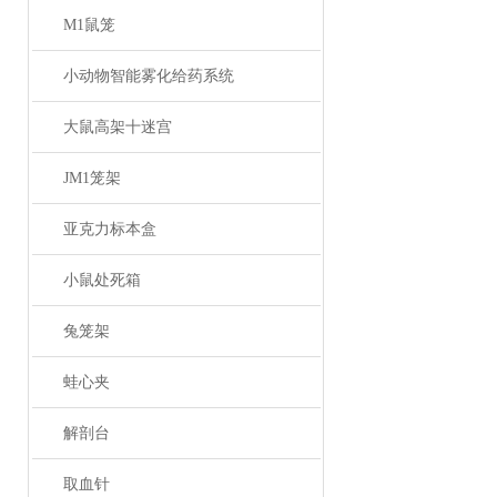
这句话
M1鼠笼
度和广度
小动物智能雾化给药系统
话，学
大鼠高架十迷宫
话，我
JM1笼架
的话，
亚克力标本盒
扎特曾
小鼠处死箱
成功。
兔笼架
能不
蛙心夹
解剖台
取血针