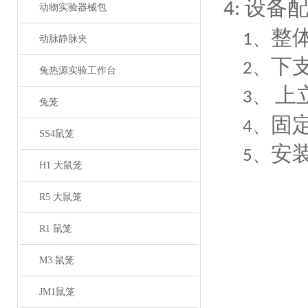
设备
4:
动物实验器械包
整
1、
动脉静脉夹
下
2、
兔热源实验工作台
上
3、
兔笼
固
4、
SS4鼠笼
安
5、
H1 大鼠笼
R5 大鼠笼
R1 鼠笼
就我个
M3 鼠笼
来讲，我
的话，
JM1鼠笼