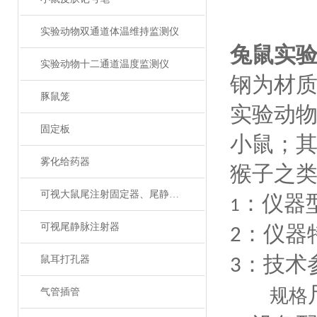
实验动物双通道体温维持监测仪
兔鼠实
实验动物十二通道温度监测仪
钢为材
豚鼠笼
实验动
固定板
小鼠；
雾化给药器
猴子之
可视大鼠尾注射固定器、尾静脉注射
：仪器
1
可视尾静脉注射器
：仪器
2
：技术
鼠耳打孔器
3
规格
气管插管