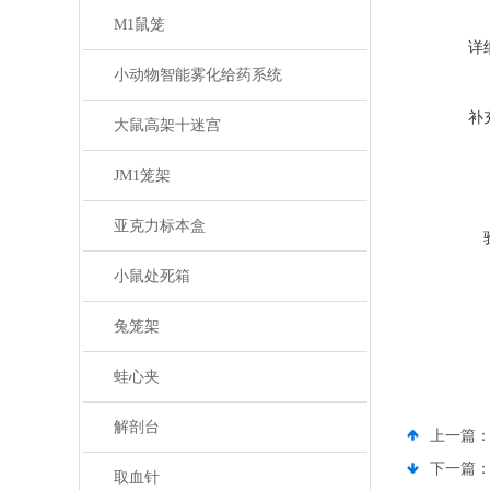
M1鼠笼
详
小动物智能雾化给药系统
补
大鼠高架十迷宫
JM1笼架
亚克力标本盒
小鼠处死箱
兔笼架
蛙心夹
解剖台
上一篇
下一篇
取血针