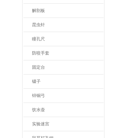
解剖板
昆虫针
瞳孔尺
防咬手套
固定台
镊子
锌铜弓
饮水壶
实验迷宫