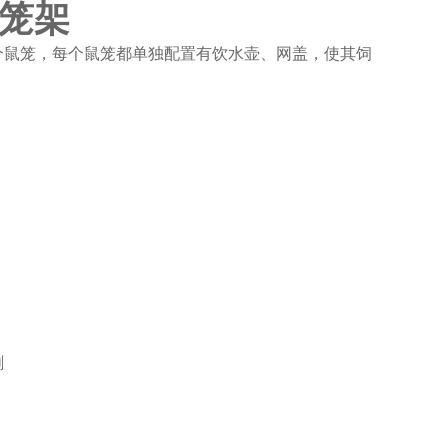
笼架
个鼠笼，每个鼠笼都单独配置有饮水壶、网盖，使其饲
；
刺
会改变我的人生。 科学和人文谁更有意义的发生，到底需要
义重大，相信对这个世界也是有一定意义的。 我们不得不面
竟为何？ 既然如此，所谓科学和人文谁更有意义，关键是科