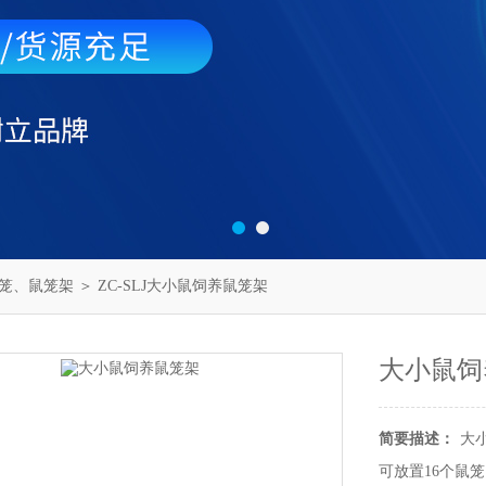
笼、鼠笼架
＞ ZC-SLJ大小鼠饲养鼠笼架
大小鼠饲
简要描述：
大
可放置16个鼠