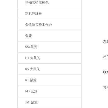
学和人文谁
动物实验器械包
大的事业需
动脉静脉夹
兔热源实验工作台
兔笼
您
SS4鼠笼
您
H1 大鼠笼
R5 大鼠笼
联
R1 鼠笼
常
M3 鼠笼
JM1鼠笼