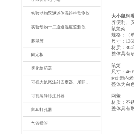
实验动物双通道体温维持监测仪
大小鼠饲
养便利、
实验动物十二通道温度监测仪
鼠笼架：
规格：（单
豚鼠笼
尺寸：1360
材质：30
整体具有
固定板
鼠笼
雾化给药器
尺寸：460*
聚丙烯
材质:
可视大鼠尾注射固定器、尾静脉注射
整体为白
网盖
可视尾静脉注射器
材质：不
整体具有
鼠耳打孔器
简单的说
气管插管
如何做到，
对一个非常