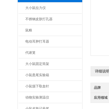
大小鼠拉力仪
不锈钢皮肤打孔器
鼠粮
电动耳肿打耳器
代谢笼
大小鼠固定筒架
详细说
小鼠悬尾实验箱
小鼠颔下取血针
品牌
动物实验测温仪
应用领域
小鼠皮肤记号笔