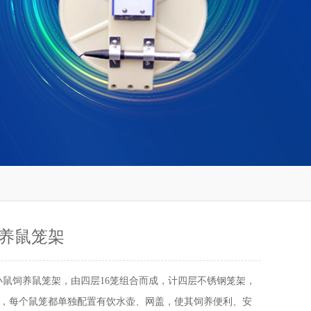
养鼠笼架
小鼠饲养鼠笼架，由四层16笼组合而成，计四层不锈钢笼架，
笼，每个鼠笼都单独配置有饮水壶、网盖，使其饲养便利、安