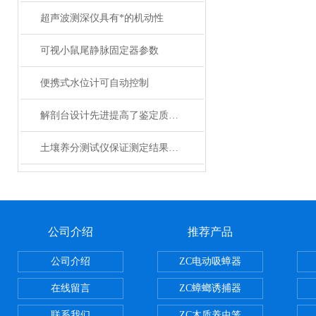
超声波测深仪具有*的机动性
可视小鼠尾静脉固定器参数
便携式水位计可自动控制
解剖台设计先进提高了鉴定质量和检验水平
土壤养分测试仪保证测定结果精度
公司介绍
推荐产品
公司介绍
ZC电动吸蟑器
在线留言
ZC蟑螂诱捕器
联系我们
ZC木质养虫笼