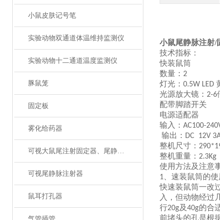
小鼠皮肤记号笔
实验动物双通道体温维持监测仪
小鼠尾静脉注射/
技术指标：
实验动物十二通道温度监测仪
快装鼠筒
数量：
2
豚鼠笼
灯光：
0.5W LED
光源放大镜：
2-6
配带脚踏开关
固定板
电源适配器
输入：
AC100-240
雾化给药器
输出：
DC 12V 3
整机尺寸：
290*
可视大鼠尾注射固定器、尾静脉注射
整机重量：
2.3Kg
使用方法及注意
可视尾静脉注射器
、速装鼠筒的使
1
快速装鼠筒一改
鼠耳打孔器
入，但动物经过
行
及
的合
20g
40g
前堵头的孔是根
气管插管