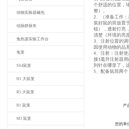
个舒适的位置，
整）。
动物实验器械包
、（准备工作：
2
装好鼠的筒放置
动脉静脉夹
钮），透射灯亮
清楚（环境的亮
兔热源实验工作台
、注射位置的调
3
因使用动物的品
兔笼
、注射：注射使
4
接
毫升注射器用
1
到针在哪里了，
SS4鼠笼
、配备鼠筒两个
5
H1 大鼠笼
R5 大鼠笼
R1 鼠笼
产
M3 鼠笼
您的单