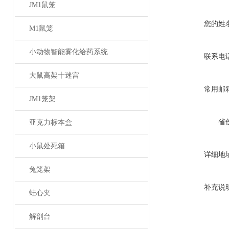
JM1鼠笼
您的姓
M1鼠笼
小动物智能雾化给药系统
联系电
大鼠高架十迷宫
常用邮
JM1笼架
省
亚克力标本盒
小鼠处死箱
详细地
兔笼架
补充说
蛙心夹
解剖台