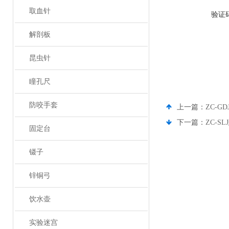
取血针
验证
解剖板
昆虫针
瞳孔尺
防咬手套
上一篇：
ZC-G
下一篇：
ZC-S
固定台
镊子
锌铜弓
饮水壶
实验迷宫