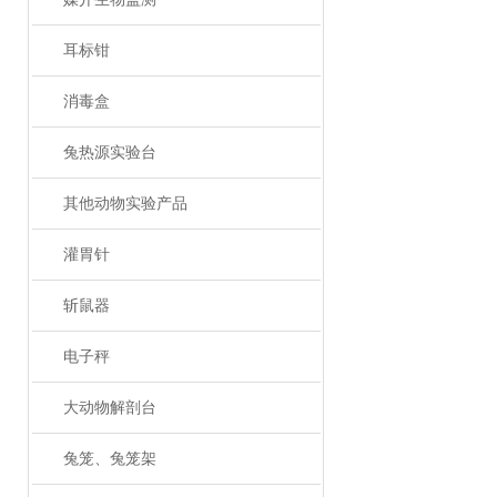
耳标钳
消毒盒
兔热源实验台
其他动物实验产品
灌胃针
斩鼠器
电子秤
大动物解剖台
兔笼、兔笼架