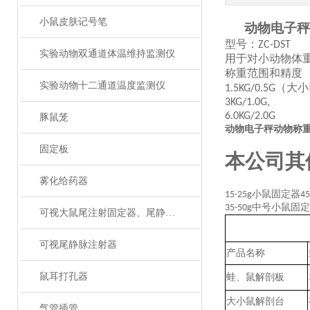
小鼠皮肤记号笔
动物电子秤
型号：
ZC-DST
实验动物双通道体温维持监测仪
用于对小动物体
称重范围和精度
实验动物十二通道温度监测仪
（大小
1.5KG/0.5G
3KG/1.0G,
6.0KG/2.0G
豚鼠笼
动物电子秤动物称
固定板
本公司其
雾化给药器
小鼠固定器
15-25g
45
中号小鼠固定
35-50g
可视大鼠尾注射固定器、尾静脉注射
可视尾静脉注射器
产品名称
鼠耳打孔器
蛙、鼠解剖板
大小鼠解剖台
气管插管