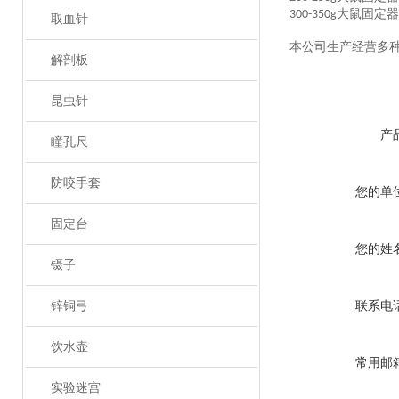
大鼠固定器
300-350g
取血针
本公司生产经营多
解剖板
昆虫针
产
瞳孔尺
防咬手套
您的单
固定台
您的姓
镊子
锌铜弓
联系电
饮水壶
常用邮
实验迷宫