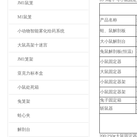
35-50g
JM1鼠笼
M1鼠笼
产品名称
蛙、鼠解剖板
小动物智能雾化给药系统
大小鼠解剖台
大鼠高架十迷宫
兔鼠
解剖板
(恒温)
JM1笼架
小鼠固定器
大鼠固定器
亚克力标本盒
小鼠固定器架
小鼠处死箱
小鼠固定器架
兔子固定箱
兔笼架
斩鼠器
蛙心夹
解剖台
大鼠固定器
200-250g