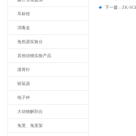
下一篇：
ZK-
耳标钳
消毒盒
兔热源实验台
其他动物实验产品
灌胃针
斩鼠器
电子秤
大动物解剖台
兔笼、兔笼架