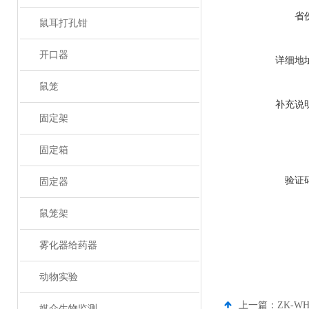
省
鼠耳打孔钳
开口器
详细地
鼠笼
补充说
固定架
固定箱
验证
固定器
鼠笼架
雾化器给药器
动物实验
上一篇：
ZK-
媒介生物监测