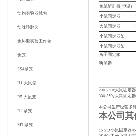
兔鼠
解剖板
(恒温)
动物实验器械包
小鼠固定器
大鼠固定器
动脉静脉夹
小鼠固定器架
兔热源实验工作台
小鼠固定器架
兔子固定箱
兔笼
斩鼠器
SS4鼠笼
H1 大鼠笼
大鼠固定器
200-250g
大鼠固定器
300-350g
R5 大鼠笼
本公司生产经营多
R1 鼠笼
本公司其
M3 鼠笼
小鼠固定器
15-25g
45
中号小鼠固定