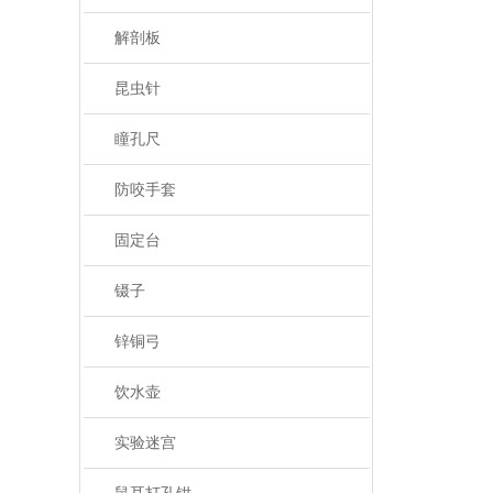
解剖板
昆虫针
瞳孔尺
防咬手套
固定台
镊子
锌铜弓
饮水壶
实验迷宫