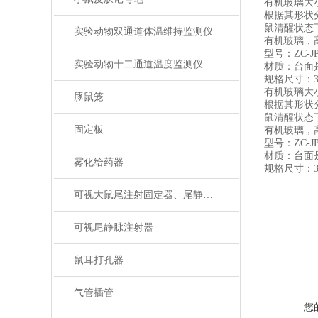
有机玻璃大
根据其形状
鼠清醒状态
实验动物双通道体温维持监测仪
有机玻璃，
型号：ZC-JP
实验动物十二通道温度监测仪
材质：台面
规格尺寸：30
有机玻璃大
豚鼠笼
根据其形状
鼠清醒状态
固定板
有机玻璃，
型号：ZC-JP
材质：台面
雾化给药器
规格尺寸：30
可视大鼠尾注射固定器、尾静脉注射
可视尾静脉注射器
鼠耳打孔器
气管插管
您