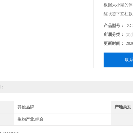
根据大小鼠的体
醒状态下立柱款
有机玻璃，高腿
产品型号：
ZC-
型号：ZC-JPB-
所属分类：
大
材质：台面是有
更新时间：
202
规格尺寸：30*2
联
明：
其他品牌
产地类别
生物产业,综合