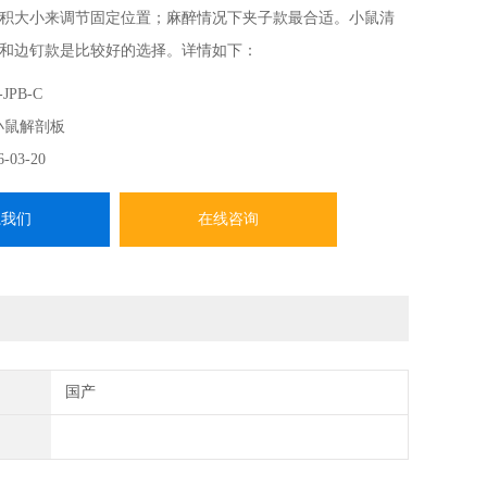
积大小来调节固定位置；麻醉情况下夹子款最合适。小鼠清
和边钉款是比较好的选择。详情如下：
可调节边钉，夹子，立柱固定款解剖板：
JPB-C
C
小鼠解剖板
机玻璃，其余根据要求制作，一般为玻璃
6-03-20
0*2
系我们
在线咨询
国产