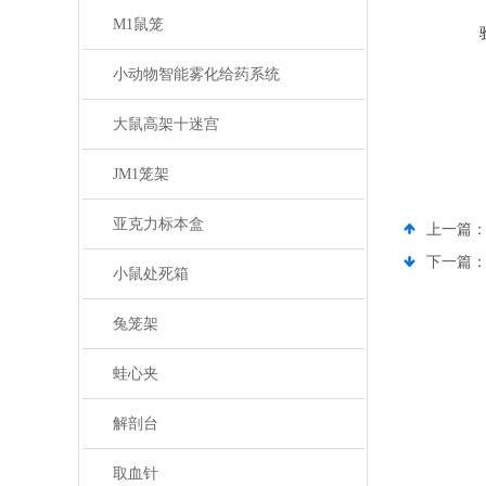
M1鼠笼
小动物智能雾化给药系统
大鼠高架十迷宫
JM1笼架
亚克力标本盒
上一篇
下一篇
小鼠处死箱
兔笼架
蛙心夹
解剖台
取血针