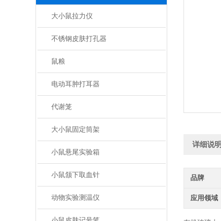
大小鼠拉力仪
不锈钢皮肤打孔器
鼠粮
电动耳肿打耳器
代谢笼
大小鼠固定筒架
详细说
小鼠悬尾实验箱
小鼠颔下取血针
品牌
动物实验测温仪
应用领域
小鼠皮肤记号笔