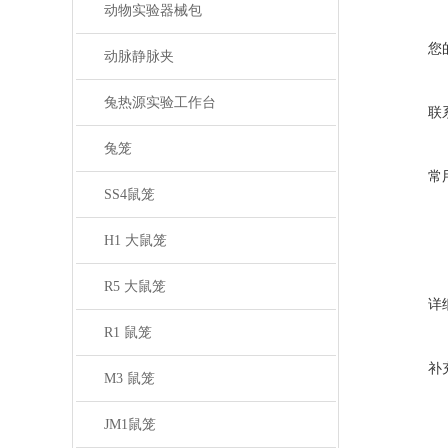
动物实验器械包
您
动脉静脉夹
兔热源实验工作台
联
兔笼
常
SS4鼠笼
H1 大鼠笼
R5 大鼠笼
详
R1 鼠笼
补
M3 鼠笼
JM1鼠笼