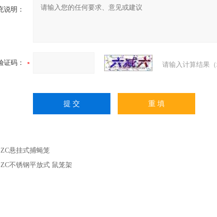
充说明：
验证码：
请输入计算结果（
：
ZC悬挂式捕蝇笼
：
ZC不锈钢平放式 鼠笼架