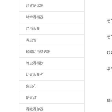
趋避测试器
蟑螂诱捕器
您
昆虫采集
您
养虫管
蟑螂幼虫筛选器
联
蜱虫诱捕旗
常
幼蚊采集勺
集虫布
诱蚊灯
详
诱蚊诱卵器