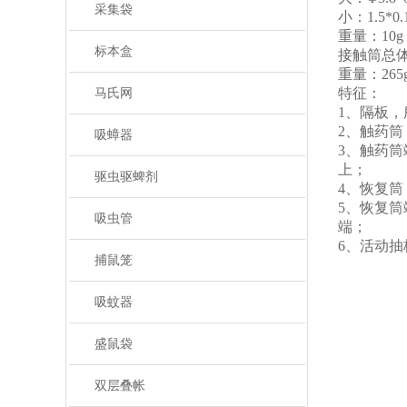
采集袋
小：
1.5*0.
重量：
10g
标本盒
接触筒总
重量：
265
特征
：
马氏网
1、
隔板，
2、
触药筒
吸蟑器
3、
触药筒
上；
驱虫驱蜱剂
4、
恢复筒
5、
恢复筒
吸虫管
端；
6、
活动
抽
捕鼠笼
吸蚊器
盛鼠袋
双层叠帐