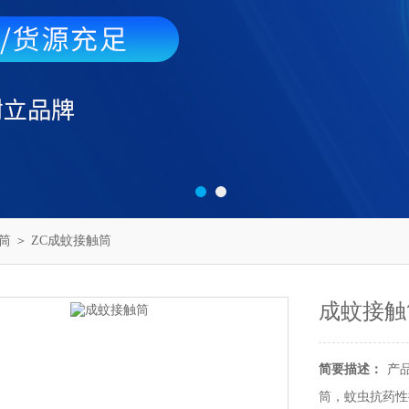
筒
＞ ZC成蚊接触筒
成蚊接触
简要描述：
产
筒，蚊虫抗药性