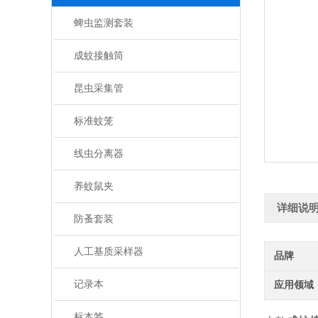
蜱虫监测套装
成蚊接触筒
昆虫采集管
标准蚊笼
线虫分离器
养蚊鼠夹
详细说
防蚤套装
人工基质采样器
品牌
记录本
应用领域
标本签