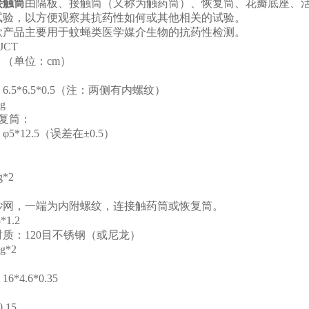
接触筒
由隔板、接触筒（又称为触药筒）、恢复筒、花瓣底座、
试验，以方便观察其抗药性如何或其他相关的试验。
款产品主要用于蚊蝇类医学媒介生物的抗药性检测。
JCT
：
（
单位：
cm
）
6.5*6.5*0.5（注：两侧有内螺纹）
8g
恢复筒：
：
φ5*12.5（误差在±0.5）
g*2
：
纱网，一端为内附螺纹，连接触药筒或恢复筒。
5*1.2
材质：
120目不锈钢（或尼龙）
3g*2
：
6*4.6*0.35
0.15