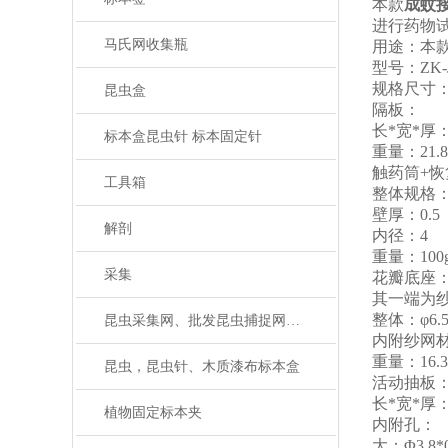
本款
成蚊
进行药物
马氏网收集瓶
用途：本
型号：
ZK-
规格尺寸
昆虫盒
隔板：
长
*宽*厚：
标本盒昆虫针 标本固定针
重量：
21.
触药筒
+
工具箱
整体规格
壁厚：
0.5
解剖
内径：
4
重量：
100
采集
花瓣底座
其一端为
整体：
φ6.
昆虫采集网、批发昆虫捕捉网、捕虫网
内附纱网
重量：
16.
昆虫，昆虫针、木质漆布标本盒
活动抽板
长
*宽*厚：1
植物固定标本夹
内附孔：
大：
Φ3.8*