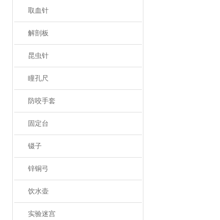
取血针
解剖板
昆虫针
瞳孔尺
防咬手套
固定台
镊子
锌铜弓
饮水壶
实验迷宫