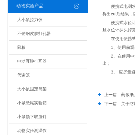
动物实验产品
便携式电测
得出zui后结果
大小鼠拉力仪
便携式水位
旦水位计探头掉
不锈钢皮肤打孔器
在使用便携
1、使用前
鼠粮
2、在使用
电动耳肿打耳器
出；
3、 应尽
代谢笼
大小鼠固定筒架
上一篇：
药敏纸
小鼠悬尾实验箱
下一篇：
关于防
小鼠颔下取血针
动物实验测温仪