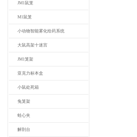
JM1鼠笼
M1鼠笼
小动物智能雾化给药系统
大鼠高架十迷宫
JM1笼架
亚克力标本盒
小鼠处死箱
兔笼架
蛙心夹
解剖台