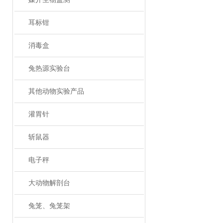
耳标钳
消毒盒
兔热源实验台
其他动物实验产品
灌胃针
斩鼠器
电子秤
大动物解剖台
兔笼、兔笼架