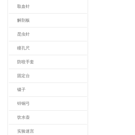
取血针
解剖板
昆虫针
瞳孔尺
防咬手套
固定台
镊子
锌铜弓
饮水壶
实验迷宫