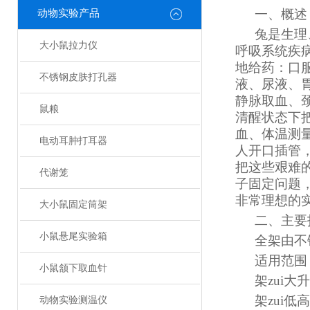
一、概述
动物实验产品
兔是生理
大小鼠拉力仪
呼吸系统疾
地给药：口
不锈钢皮肤打孔器
液、尿液、
静脉取血、
鼠粮
清醒状态下
血、体温测
电动耳肿打耳器
人开口插管
把这些艰难的
代谢笼
子固定问题
非常理想的
大小鼠固定筒架
二、主要
小鼠悬尾实验箱
全架由不
适用范围
小鼠颔下取血针
架zui大
架zui低
动物实验测温仪