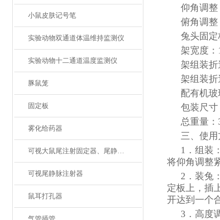
仰角调整
小鼠皮肤记号笔
俯角调整
兔头固定
实验动物双通道体温维持监测仪
架宽度：
实验动物十二通道温度监测仪
架组装折
架组装折
豚鼠笼
配有机玻
固定板
包装尺寸
总重量：
雾化给药器
三、使用
1
．组装
可视大鼠尾注射固定器、尾静脉注射
将仰角调整
可视尾静脉注射器
2
．装兔
定板上，插
鼠耳打孔器
开达到一个
3
．高度
气管插管