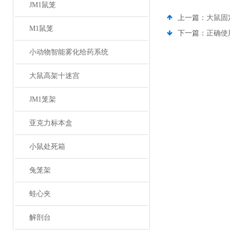
JM1鼠笼
上一篇：
大鼠固
M1鼠笼
下一篇：
正确使
小动物智能雾化给药系统
大鼠高架十迷宫
JM1笼架
亚克力标本盒
小鼠处死箱
兔笼架
蛙心夹
解剖台