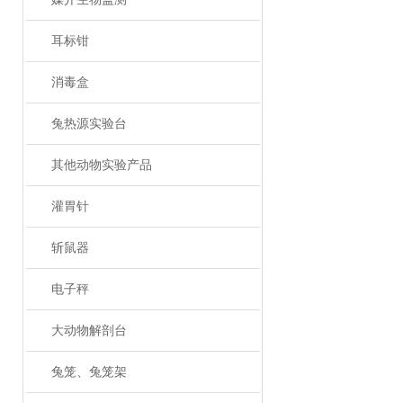
耳标钳
消毒盒
兔热源实验台
其他动物实验产品
灌胃针
斩鼠器
电子秤
大动物解剖台
兔笼、兔笼架