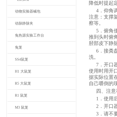
降低时提起
4
．仰角
动物实验器械包
注意：支撑架
察等。
动脉静脉夹
5
．俯角
兔热源实验工作台
推到头时俯角z
胫部皮下静
兔笼
6
．接粪
洗。
SS4鼠笼
7
．开口
使用时用开
H1 大鼠笼
据实际位置
自己嚼倒的
R5 大鼠笼
四、注意
R1 鼠笼
1
．使用
2
．开口
M3 鼠笼
3
．请不