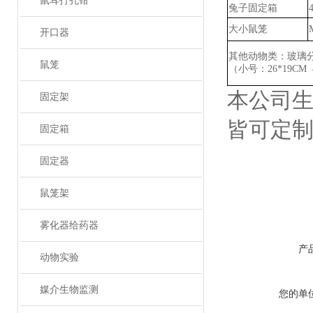
鼠耳打孔钳
兔子固定箱
大小鼠笼
开口器
其他动物类：玻璃
鼠笼
（小号：
26*19CM
本公司
固定架
皆可定
固定箱
固定器
鼠笼架
雾化器给药器
产
动物实验
媒介生物监测
您的单