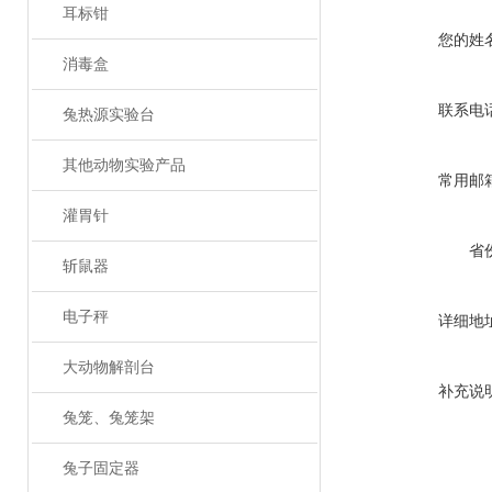
耳标钳
您的姓
消毒盒
联系电
兔热源实验台
其他动物实验产品
常用邮
灌胃针
省
斩鼠器
电子秤
详细地
大动物解剖台
补充说
兔笼、兔笼架
兔子固定器