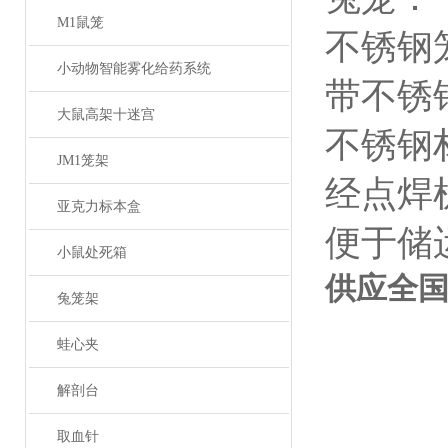
M1鼠笼
不锈钢
小动物智能雾化给药系统
带不锈
大鼠高架十迷宫
不锈钢
JM1笼架
经点焊
亚克力标本盒
便于储
小鼠处死箱
供应全
兔笼架
蛙心夹
解剖台
取血针