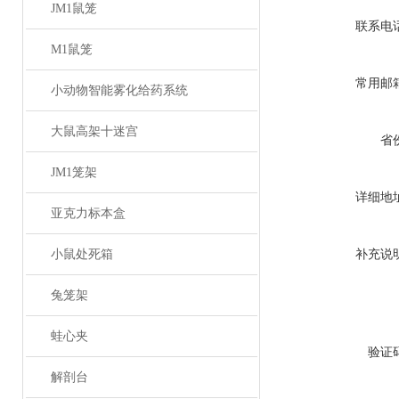
JM1鼠笼
联系电
M1鼠笼
常用邮
小动物智能雾化给药系统
大鼠高架十迷宫
省
JM1笼架
详细地
亚克力标本盒
小鼠处死箱
补充说
兔笼架
蛙心夹
验证
解剖台