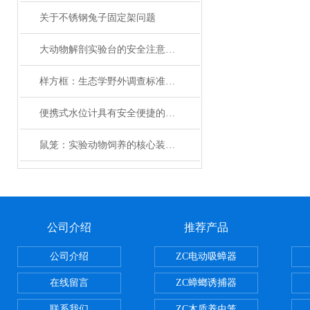
关于不锈钢兔子固定架问题
大动物解剖实验台的安全注意事项和操作规范
样方框：生态学野外调查标准化取样基础工具
便携式水位计具有安全便捷的优点
鼠笼：实验动物饲养的核心装备与技术演进
公司介绍
推荐产品
公司介绍
ZC电动吸蟑器
在线留言
ZC蟑螂诱捕器
联系我们
ZC木质养虫笼