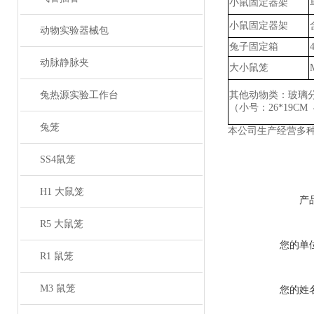
小鼠固定器架
小鼠固定器架
动物实验器械包
兔子固定箱
动脉静脉夹
大小鼠笼
兔热源实验工作台
其他动物类：玻璃
（小号：
26*19CM
兔笼
本公司生产经营多
SS4鼠笼
H1 大鼠笼
产
R5 大鼠笼
您的单
R1 鼠笼
M3 鼠笼
您的姓