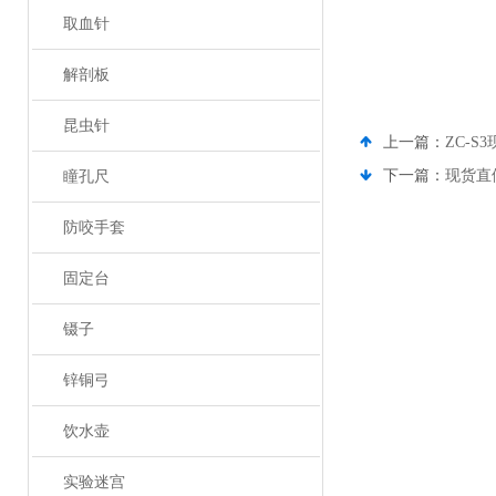
取血针
解剖板
昆虫针
上一篇：
ZC-
下一篇：
现货直
瞳孔尺
防咬手套
固定台
镊子
锌铜弓
饮水壶
实验迷宫