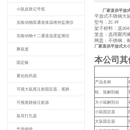
小鼠皮肤记号笔
厂家直供平放
平放式不锈钢大
型号：
实验动物双通道体温维持监测仪
ZC-PF
架子材料：选
304
笼盒：选用聚丙
实验动物十二通道温度监测仪
网盖：不锈钢，
厂家直供平放式大
豚鼠笼
本公司其
固定板
雾化给药器
产品名称
可视大鼠尾注射固定器、尾静脉注射
蛙、鼠解剖板
大小鼠解剖台
可视尾静脉注射器
小鼠固定器
鼠耳打孔器
大鼠固定器
气管插管