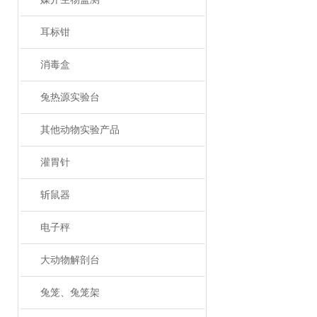
耳标钳
消毒盒
兔热源实验台
其他动物实验产品
灌胃针
斩鼠器
电子秤
大动物解剖台
兔笼、兔笼架