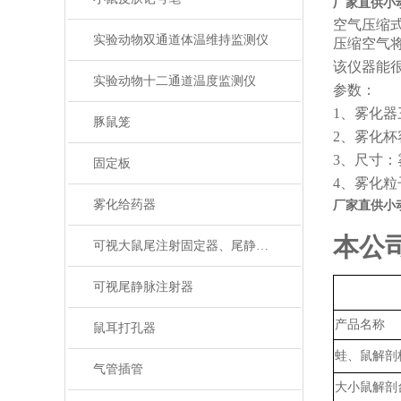
厂家直供小
空气压缩
实验动物双通道体温维持监测仪
压缩空气
该仪器能
实验动物十二通道温度监测仪
参数：
1、
雾化器
豚鼠笼
2、
雾化杯
3、尺寸：雾
固定板
4、
雾化粒
雾化给药器
厂家直供小
本公
可视大鼠尾注射固定器、尾静脉注射
可视尾静脉注射器
产品名称
鼠耳打孔器
蛙、鼠解剖
气管插管
大小鼠解剖