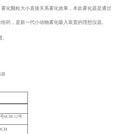
。雾化颗粒大小直接关系雾化效果，本款雾化器是通过
准给药，是新一代小动物雾化吸入装置的理想仪器。
设置。
号6CM 12号
10CM