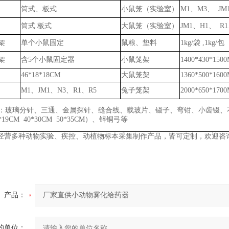
筒式、板式
小鼠笼（实验室）
M1、M3、 JM
筒式
板式
大鼠笼（实验室）
JM1、H1、 R1
架
单个小鼠固定
鼠粮、垫料
1kg/袋
,
1k
g
/包
架
含
5个小鼠固定器
小鼠笼架
1400*430*150
46*18*18CM
大鼠笼架
1360*500*160
M1、JM1、N3、R1、R5
兔子笼架
2000*650*170
：玻璃分针、三通、金属探针、缝合线、载玻片、镊子、弯钳、小齿镊、
6*19CM 40*30CM 50*35CM）、锌铜弓
等
经营多种动物实验、疾控、动植物标本采集制作产品，皆可定制，欢迎咨
产品：
的单位：