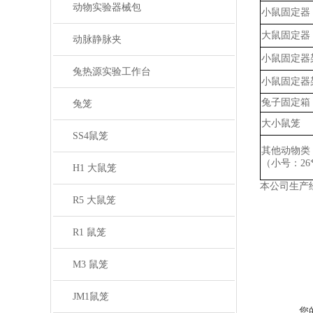
动物实验器械包
小鼠固定器
大鼠固定器
动脉静脉夹
小鼠固定器
兔热源实验工作台
小鼠固定器
兔子固定箱
兔笼
大小鼠笼
SS4鼠笼
其他动物类
（小号：
2
H1 大鼠笼
本公司生产
R5 大鼠笼
R1 鼠笼
M3 鼠笼
JM1鼠笼
您