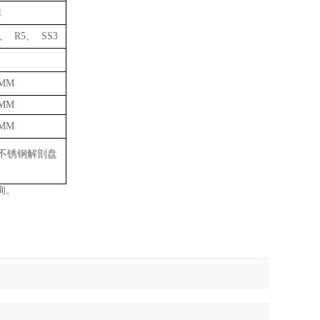
1
、 R5、 SS3
0MM
0MM
0MM
不锈钢解剖盘
询。