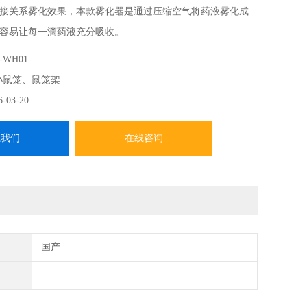
接关系雾化效果，本款雾化器是通过压缩空气将药液雾化成
容易让每一滴药液充分吸收。
-WH01
小鼠笼、鼠笼架
6-03-20
系我们
在线咨询
国产