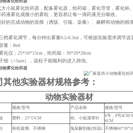
动物雾化给药器
式大小鼠雾化给药器，配备雾化器，给药箱，雾化导管，雾化杯
将药液雾化成微小的雾粒，更容易让每一滴药液充分吸收。
很好的完成动物的造模（诱咳、引喘、染毒）、麻醉和动物的精
三档雾化调节，每分钟出雾量
0.2-0.3ml，可根据实验需求调节
容量：
8ml
化仪：25*16*15cm，给药箱：30*20*20cm
子细（
<
5
um
），该粒子能顺利的进入肺泡。
动物雾化给药器
司其他实验器材规格参考：
动物实验器材
规格
/型号
产品名称
规格
/型号
6号，8号4CM 9
板
塑料：
25*15CM
幼、小鼠灌胃针
6CM
台
有机玻璃、不锈钢
兔鼠
解剖板
(恒温)
不锈钢
60*30*