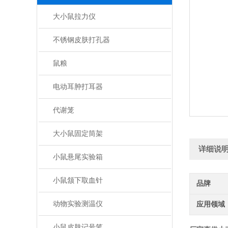
大小鼠拉力仪
不锈钢皮肤打孔器
鼠粮
电动耳肿打耳器
代谢笼
大小鼠固定筒架
详细说
小鼠悬尾实验箱
小鼠颔下取血针
品牌
动物实验测温仪
应用领域
小鼠皮肤记号笔