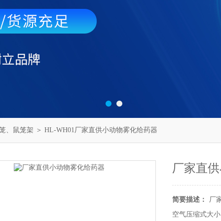
笼、鼠笼架
＞ HL-WH01厂家直供小动物雾化给药器
厂家直供
简要描述：
厂
空气压缩式大小