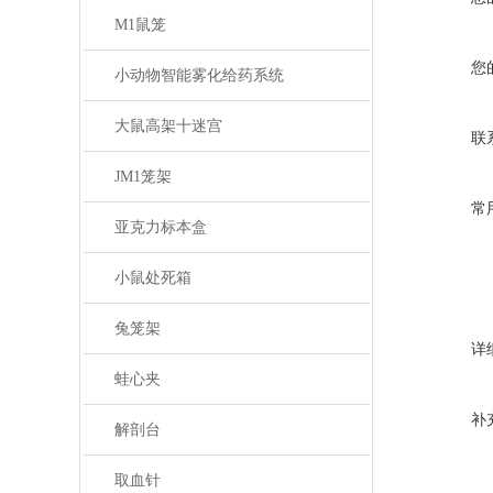
M1鼠笼
您
小动物智能雾化给药系统
大鼠高架十迷宫
联
JM1笼架
常
亚克力标本盒
小鼠处死箱
兔笼架
详
蛙心夹
补
解剖台
取血针