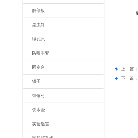
解剖板
昆虫针
瞳孔尺
防咬手套
固定台
上一篇
下一篇
镊子
锌铜弓
饮水壶
实验迷宫