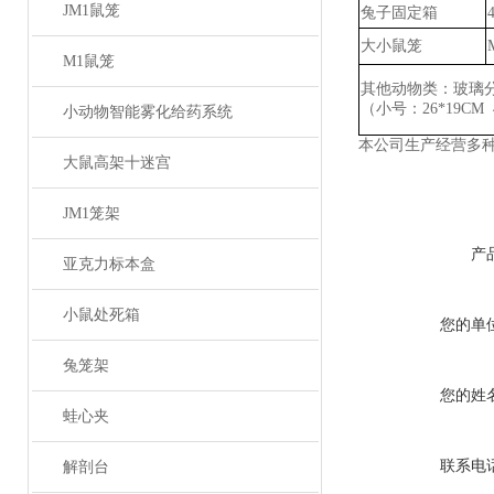
JM1鼠笼
兔子固定箱
大小鼠笼
M1鼠笼
其他动物类：玻璃
（小号：
26*19CM
小动物智能雾化给药系统
本公司生产经营多
大鼠高架十迷宫
JM1笼架
产
亚克力标本盒
小鼠处死箱
您的单
兔笼架
您的姓
蛙心夹
联系电
解剖台