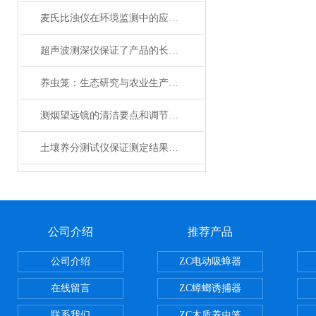
麦氏比浊仪在环境监测中的应用及优势
超声波测深仪保证了产品的长期可靠性
养虫笼：生态研究与农业生产的精密工具
测烟望远镜的清洁要点和调节技巧
土壤养分测试仪保证测定结果精度
公司介绍
推荐产品
公司介绍
ZC电动吸蟑器
在线留言
ZC蟑螂诱捕器
联系我们
ZC木质养虫笼