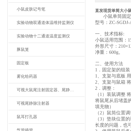
小鼠皮肤记号笔
直发现货单筒大小
小鼠单筒固
型号：
ZC
-SGDJ
-
实验动物双通道体温维持监测仪
一、
技术指标
:
实验动物十二通道温度监测仪
小鼠适用范围：
1
外形尺寸：
210×1
豚鼠笼
净重：
600g。
固定板
二
、使用方法
1．固定架的组装
1、
支架与底板
雾化给药器
2、
支架与鼠箱
2．调整
：
可视大鼠尾注射固定器、尾静脉注射
（
1）装鼠调整
将鼠尾从后堵盖
可视尾静脉注射器
填充物）
（
2）鼠筒位置
鼠耳打孔器
（
3）垫块位置
长度的问题，也
气管插管