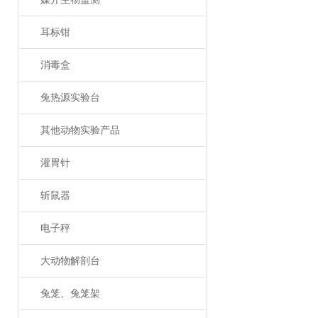
耳标钳
消毒盒
兔热源实验台
其他动物实验产品
灌胃针
斩鼠器
电子秤
大动物解剖台
兔笼、兔笼架