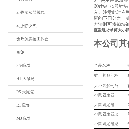
3．使用装鼠后
器针尖（5号针
入。注意此时左
动物实验器械包
尾的下四分之一
方法时可将垫块
动脉静脉夹
直发现货单筒大小
兔热源实验工作台
本公司其
兔笼
SS4鼠笼
产品名称
蛙、鼠解剖板
H1 大鼠笼
大小鼠解剖台
R5 大鼠笼
小鼠固定器
大鼠固定器
R1 鼠笼
小鼠固定器架
M3 鼠笼
小鼠固定器架