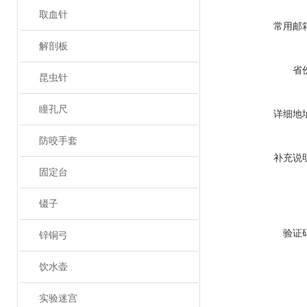
取血针
常用邮
解剖板
省
昆虫针
瞳孔尺
详细地
防咬手套
补充说
固定台
镊子
验证
锌铜弓
饮水壶
实验迷宫