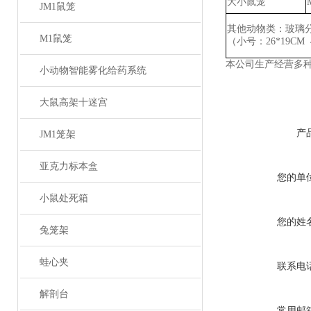
大小鼠笼
JM1鼠笼
其他动物类：玻璃
M1鼠笼
（小号：
26*19CM
本公司生产经营多
小动物智能雾化给药系统
大鼠高架十迷宫
产
JM1笼架
亚克力标本盒
您的单
小鼠处死箱
您的姓
兔笼架
蛙心夹
联系电
解剖台
常用邮