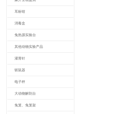
耳标钳
消毒盒
兔热源实验台
其他动物实验产品
灌胃针
斩鼠器
电子秤
大动物解剖台
兔笼、兔笼架