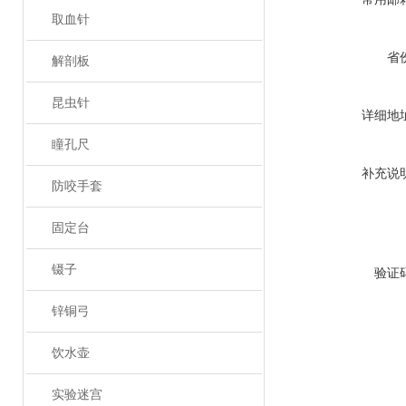
取血针
省
解剖板
昆虫针
详细地
瞳孔尺
补充说
防咬手套
固定台
镊子
验证
锌铜弓
饮水壶
实验迷宫