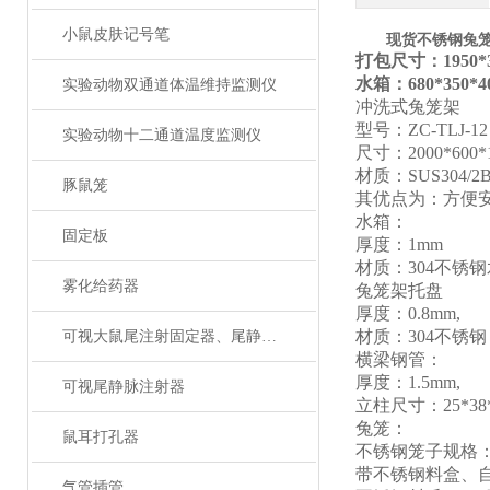
小鼠皮肤记号笔
现货不锈钢兔
打包尺寸：
1950*
水箱：
680*350*
实验动物双通道体温维持监测仪
冲洗式兔笼架
型号：
ZC-TLJ-12
实验动物十二通道温度监测仪
尺寸：
2000*6
0
0
材质：
SUS304/
豚鼠笼
其优点为：方便
水箱：
固定板
厚度：
1mm
材质：
304不锈
雾化给药器
兔笼架托盘
厚度：
0.8mm,
材质：
304不锈钢
可视大鼠尾注射固定器、尾静脉注射
横梁钢管：
厚度：
1.5mm,
可视尾静脉注射器
立柱尺寸：
25*38
兔笼
：
鼠耳打孔器
不锈钢笼子规格
带不锈钢料盒、
气管插管