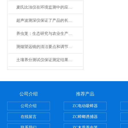
麦氏比浊仪在环境监测中的应用及优势
超声波测深仪保证了产品的长期可靠性
养虫笼：生态研究与农业生产的精密工具
测烟望远镜的清洁要点和调节技巧
土壤养分测试仪保证测定结果精度
公司介绍
推荐产品
公司介绍
ZC电动吸蟑器
在线留言
ZC蟑螂诱捕器
联系我们
ZC木质养虫笼