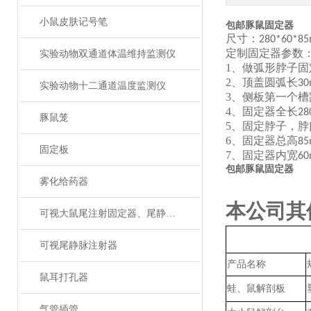
小鼠皮肤记号笔
包邮豚鼠固定器
尺寸：
280*60*8
定制固定器参数
实验动物双通道体温维持监测仪
1、
做弧形脖子固
2、
顶盖圆弧长
3
实验动物十二通道温度监测仪
3、
侧板第一个槽
4、
固定器全长
2
豚鼠笼
5、
固定脖子，脖
6、
固定器总高
8
固定板
7、
固定器内宽
6
包邮豚鼠固定器
雾化给药器
本公司其
可视大鼠尾注射固定器、尾静脉注射
可视尾静脉注射器
产品名称
鼠耳打孔器
蛙、鼠解剖板
气管插管