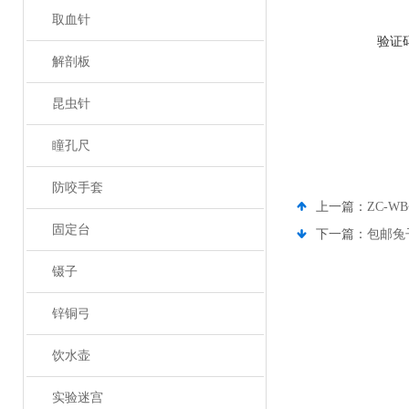
取血针
验证
解剖板
昆虫针
瞳孔尺
防咬手套
上一篇：
ZC-W
固定台
下一篇：
包邮兔
镊子
锌铜弓
饮水壶
实验迷宫