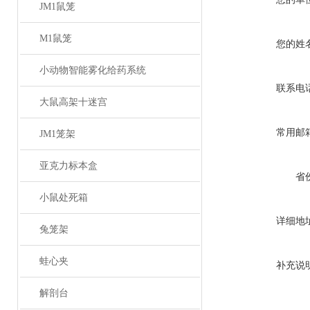
JM1鼠笼
M1鼠笼
您的姓
小动物智能雾化给药系统
联系电
大鼠高架十迷宫
常用邮
JM1笼架
亚克力标本盒
省
小鼠处死箱
详细地
兔笼架
蛙心夹
补充说
解剖台