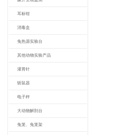
耳标钳
消毒盒
兔热源实验台
其他动物实验产品
灌胃针
斩鼠器
电子秤
大动物解剖台
兔笼、兔笼架