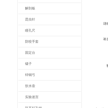
解剖板
昆虫针
详
瞳孔尺
补
防咬手套
固定台
镊子
锌铜弓
饮水壶
实验迷宫