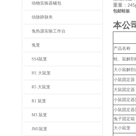
动物实验器械包
重量：
245
包邮蛙板
动脉静脉夹
本公
兔热源实验工作台
兔笼
产品名称
SS4鼠笼
蛙、鼠解剖
大小鼠解剖
H1 大鼠笼
小鼠固定器
R5 大鼠笼
大鼠固定器
小鼠固定器
R1 鼠笼
小鼠固定器
M3 鼠笼
兔子固定箱
大小鼠笼
JM1鼠笼