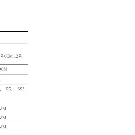
号6CM 12号
10CM
1
、 R5、 SS3
0MM
0MM
0MM