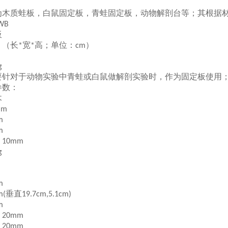
为木质蛙板，白鼠固定板，青蛙固定板，动物解剖台等；其根据
WB
板
：（长
宽
高；单位：
）
*
*
cm
g
要针对于动物实验中青蛙或白鼠做解剖实验时，作为固定板使用
参数：
木
mm
m
m
：
10mm
g
m
垂直
m(
19.7cm,5.1cm)
m
：
20mm
：
20mm