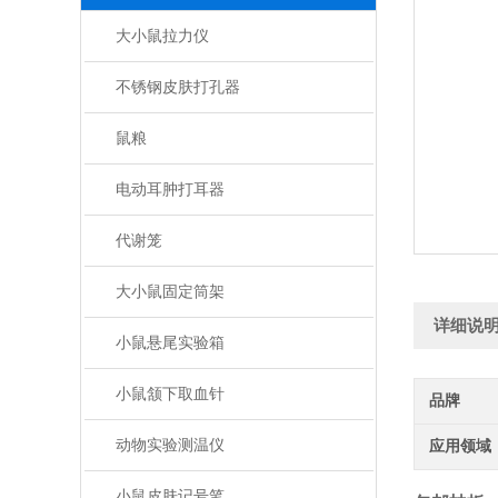
大小鼠拉力仪
不锈钢皮肤打孔器
鼠粮
电动耳肿打耳器
代谢笼
大小鼠固定筒架
详细说
小鼠悬尾实验箱
小鼠颔下取血针
品牌
动物实验测温仪
应用领域
小鼠皮肤记号笔