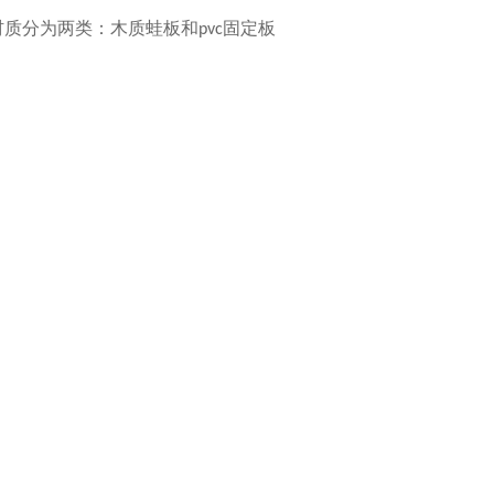
材质分为两类：木质蛙板和
固定板
pvc
；