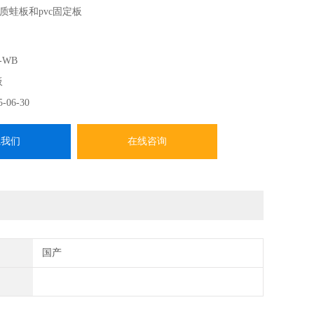
质蛙板和pvc固定板
-WB
板
5-06-30
系我们
在线咨询
国产