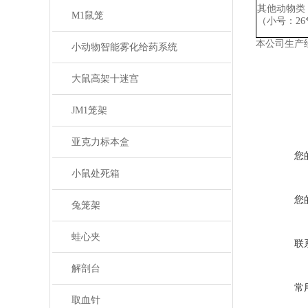
其他动物类
M1鼠笼
（小号：
2
本公司生产
小动物智能雾化给药系统
大鼠高架十迷宫
JM1笼架
亚克力标本盒
您
小鼠处死箱
您
兔笼架
蛙心夹
联
解剖台
常
取血针