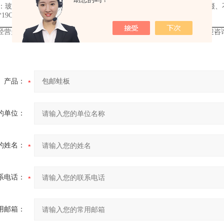
：玻璃分针、三通、金属探针、缝合线、载玻片、镊子、弯钳、小齿镊、
6*19CM 40*30CM 50*35CM）、锌铜弓
等
经营多种动物实验、疾控、动植物标本采集制作产品，皆可定制，欢迎咨
产品：
的单位：
的姓名：
系电话：
用邮箱：