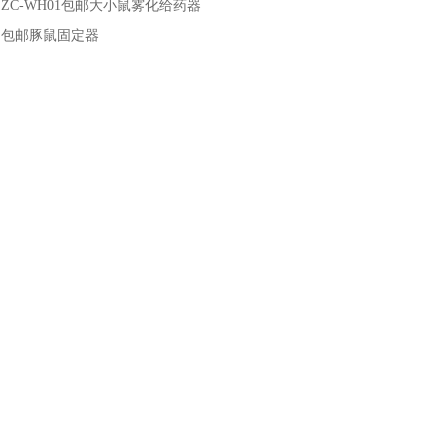
：
ZC-WH01包邮大小鼠雾化给药器
：
包邮豚鼠固定器