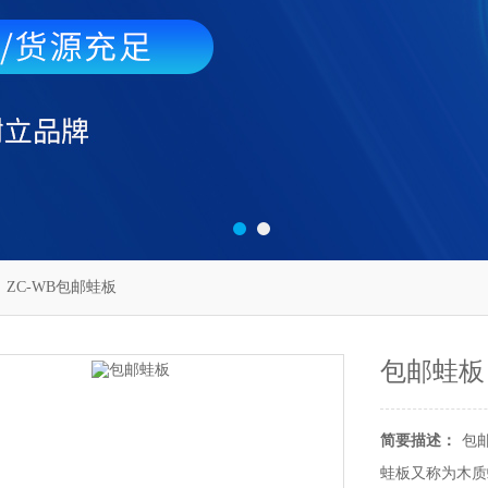
 ZC-WB包邮蛙板
包邮蛙板
简要描述：
包
蛙板又称为木质