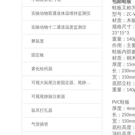
包邮蛙板
蛙板又称
实验动物双通道体温维持监测仪
型号：
ZC-
材质：木
规格尺寸
实验动物十二通道温度监测仪
23*15*3
重量：
140
豚鼠笼
作用：主
蛙板内部
固定板
材质：桐
厚度：
15
雾化给药器
长：
230m
宽：
150m
可视大鼠尾注射固定器、尾静脉注射
底部立柱
重量：
140
可视尾静脉注射器
蛙板
PVC
厚度：
4m
鼠耳打孔器
长：
250m
宽：
150m
气管插管
底柱高度
顶柱高度