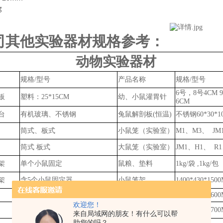
g
司其他实验器材规格参考：
动物实验器材
规格
/型号
产品名称
规格
/型号
6号，8号4CM 9
板
塑料：
25*15CM
幼、小鼠灌胃针
6CM
台
有机玻璃、不锈钢
兔鼠
解剖板
(恒温)
不锈钢
60*30*
筒式、板式
小鼠笼（实验室）
M1、M3、 JM
筒式
板式
大鼠笼（实验室）
JM1、H1、 R1
架
单个小鼠固定
鼠粮、垫料
1kg/袋
,
1k
g
/包
架
含
5个小鼠固定器
小鼠笼架
1400*430*150
46*18*18CM
大鼠笼架
1360*500*160
欢迎您！
M1、JM1、N3、R1、R5
兔子笼架
2000*650*170
来自局域网的朋友！有什么可以帮
助您的吗？