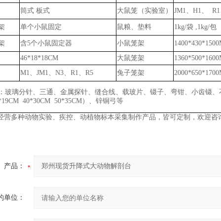
筒式
板式
大鼠笼（实验室）
JM1、H1、 R1
架
单个小鼠固定
鼠粮、垫料
1kg/袋
,
1k
g
/包
架
含
5个小鼠固定器
小鼠笼架
1400*430*150
46*18*18CM
大鼠笼架
1360*500*160
M1、JM1、N3、R1、R5
兔子笼架
2000*650*170
：玻璃分针、三通、金属探针、缝合线、载玻片、镊子、弯钳、小齿镊、
6*19CM 40*30CM 50*35CM）、锌铜弓
等
经营多种动物实验、疾控、动植物标本采集制作产品，皆可定制，欢迎咨
产品：
的单位：