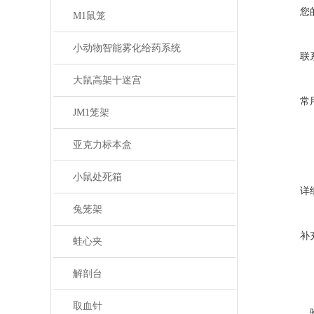
您
M1鼠笼
小动物智能雾化给药系统
联
大鼠高架十迷宫
常
JM1笼架
亚克力标本盒
小鼠处死箱
详
兔笼架
补
蛙心夹
解剖台
取血针