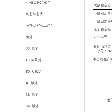
动物实验器械包
大鼠固定器
小鼠固定器
动脉静脉夹
小鼠固定器
兔热源实验工作台
兔子固定箱
大小鼠笼
兔笼
其他动物类
SS4鼠笼
（小号：
2
本公司生产
H1 大鼠笼
R5 大鼠笼
R1 鼠笼
M3 鼠笼
您
JM1鼠笼