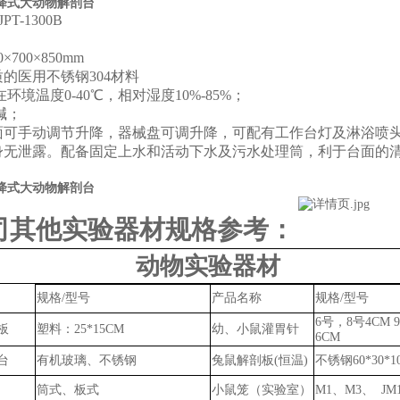
降式大动物解剖台
-JPT-1300B
：
0×700×850mm
质的医用不锈钢
304材料
在环境温度
0-40℃，相对湿度10%-85%；
碱；
面可手动调节升降，器械盘可调升降，可配有工作台灯及淋浴喷
身无泄露。配备固定上水和活动下水及污水处理筒，利于台面的
。
降式大动物解剖台
司其他实验器材规格参考：
动物实验器材
规格
/型号
产品名称
规格
/型号
6号，8号4CM 9
板
塑料：
25*15CM
幼、小鼠灌胃针
6CM
台
有机玻璃、不锈钢
兔鼠
解剖板
(恒温)
不锈钢
60*30*
筒式、板式
小鼠笼（实验室）
M1、M3、 JM