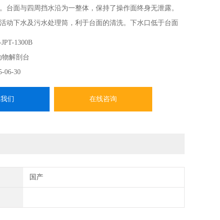
。台面与四周挡水沿为一整体，保持了操作面终身无泄露。
活动下水及污水处理筒，利于台面的清洗。下水口低于台面
台面污物、污水处理干净。
JPT-1300B
动物解剖台
5-06-30
系我们
在线咨询
国产