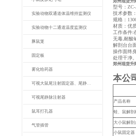
郑州现货升
型号：
ZC
技术参数
实验动物双通道体温维持监测仪
规格：
130
材质：优
实验动物十二通道温度监测仪
工作条件
:
无毒
,
耐酸
豚鼠笼
解剖台台
操作面终
固定板
处理干净
郑州现货升
雾化给药器
本公
可视大鼠尾注射固定器、尾静脉注射
可视尾静脉注射器
产品名称
鼠耳打孔器
蛙、鼠解剖
大小鼠解剖
气管插管
小鼠固定器