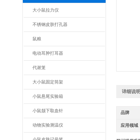
大小鼠拉力仪
不锈钢皮肤打孔器
鼠粮
电动耳肿打耳器
代谢笼
大小鼠固定筒架
详细说
小鼠悬尾实验箱
小鼠颔下取血针
品牌
动物实验测温仪
应用领域
小鼠皮肤记号笔