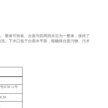
头、整体可拆装。台面与四周挡水沿为一整体，保持了
清洗。下水口低于台面水平面，能确保台面污物、污水
号6CM 12号
10CM
1