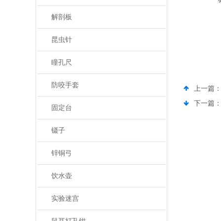
解剖板
昆虫针
瞳孔尺
防咬手套
上一篇
下一篇
固定台
镊子
锌铜弓
饮水壶
实验迷宫