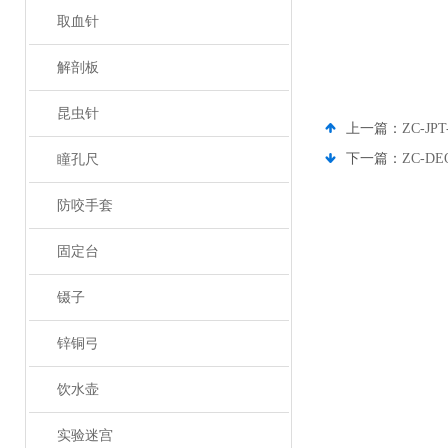
取血针
解剖板
昆虫针
上一篇：
ZC-J
下一篇：
ZC-D
瞳孔尺
防咬手套
固定台
镊子
锌铜弓
饮水壶
实验迷宫