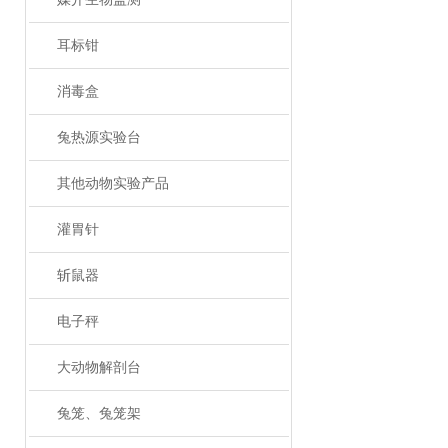
耳标钳
消毒盒
兔热源实验台
其他动物实验产品
灌胃针
斩鼠器
电子秤
大动物解剖台
兔笼、兔笼架