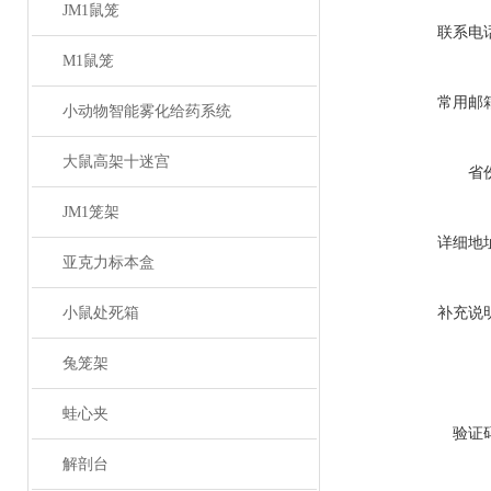
JM1鼠笼
联系电
M1鼠笼
常用邮
小动物智能雾化给药系统
大鼠高架十迷宫
省
JM1笼架
详细地
亚克力标本盒
小鼠处死箱
补充说
兔笼架
蛙心夹
验证
解剖台