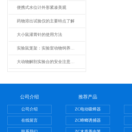
便携式水位计外形紧凑美观
药物溶出试验仪的主要特点了解
大小鼠灌胃针的使用方法
实验鼠笼架：实验室动物饲养核心装备技术解析
大动物解剖实验台的安全注意事项和操作规范
公司介绍
推荐产品
公司介绍
ZC电动吸蟑器
在线留言
ZC蟑螂诱捕器
联系我们
ZC木质养虫笼