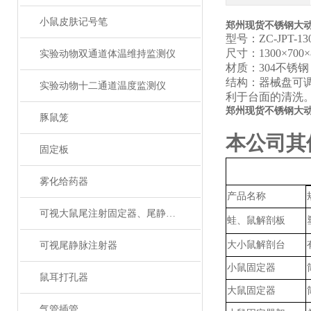
小鼠皮肤记号笔
郑州现货不锈钢大
型号：
ZC
-JPT-1
尺寸：
1300×700
实验动物双通道体温维持监测仪
材质：
304
不锈钢
结构：器械盘可
实验动物十二通道温度监测仪
利于台面的清洗
郑州现货不锈钢大
豚鼠笼
本公司其
固定板
雾化给药器
产品名称
可视大鼠尾注射固定器、尾静脉注射
蛙、鼠解剖板
大小鼠解剖台
可视尾静脉注射器
小鼠固定器
鼠耳打孔器
大鼠固定器
气管插管