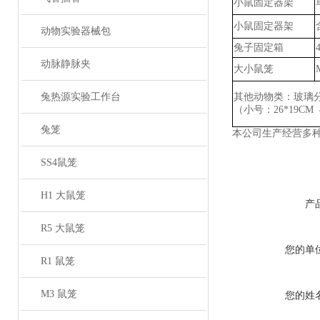
小鼠固定器架
小鼠固定器架
动物实验器械包
兔子固定箱
动脉静脉夹
大小鼠笼
兔热源实验工作台
其他动物类：玻璃
（小号：
26*19CM
兔笼
本公司生产经营多
SS4鼠笼
H1 大鼠笼
产
R5 大鼠笼
您的单
R1 鼠笼
M3 鼠笼
您的姓