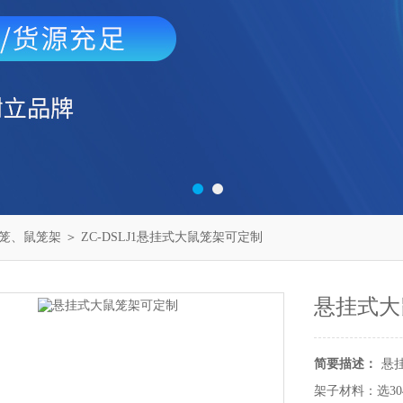
笼、鼠笼架
＞ ZC-DSLJ1悬挂式大鼠笼架可定制
悬挂式大
简要描述：
悬
架子材料：选3