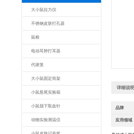
大小鼠拉力仪
不锈钢皮肤打孔器
鼠粮
电动耳肿打耳器
代谢笼
大小鼠固定筒架
详细说
小鼠悬尾实验箱
小鼠颔下取血针
品牌
动物实验测温仪
应用领域
小鼠皮肤记号笔