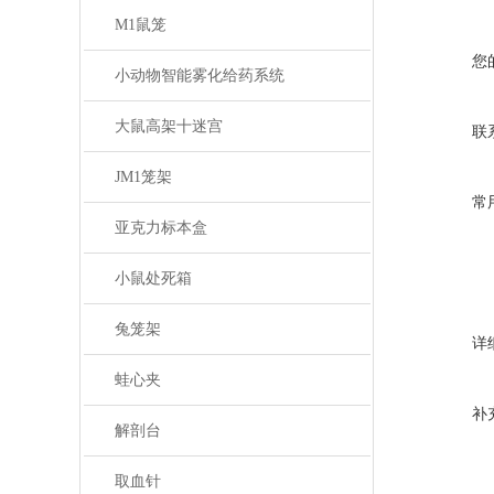
M1鼠笼
您
小动物智能雾化给药系统
大鼠高架十迷宫
联
JM1笼架
常
亚克力标本盒
小鼠处死箱
兔笼架
详
蛙心夹
补
解剖台
取血针