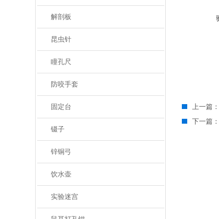
解剖板
昆虫针
瞳孔尺
防咬手套
固定台
上一篇
下一篇
镊子
锌铜弓
饮水壶
实验迷宫