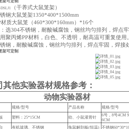
笼架可定制
（干养式大鼠笼架）
-DSLJ1
锈钢大鼠笼架
1350*400*1500mm
P材质大鼠笼（460*300*160mm）*16个
：选
304不锈钢，耐酸碱腐蚀，钢丝均匀排列，焊点
用聚丙烯
PP材料，白色、不透明，耐高温可重复使用
锈钢，耐酸碱腐蚀，钢丝均匀排列，焊点牢固，焊接
笼架可定制
司其他实验器材规格参考：
动物实验器材
规格
/型号
产品名称
规格
/型号
6号，8号4CM 9
板
塑料：
25*15CM
幼、小鼠灌胃针
6CM
台
有机玻璃、不锈钢
兔鼠
解剖板
(恒温)
不锈钢
60*30*