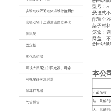
悬挂式大鼠
型号：
ZC
实验动物双通道体温维持监测仪
悬挂式不
配置全
P
实验动物十二通道温度监测仪
架子材料
笼盒：选
豚鼠笼
网盖：不
悬挂式大鼠
固定板
雾化给药器
可视大鼠尾注射固定器、尾静脉注射
本公
可视尾静脉注射器
鼠耳打孔器
产品名称
蛙、鼠解剖
气管插管
大小鼠解剖