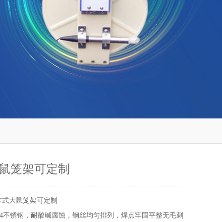
鼠笼架可定制
挂式大鼠笼架可定制
04不锈钢，耐酸碱腐蚀，钢丝均匀排列，焊点牢固平整无毛刺