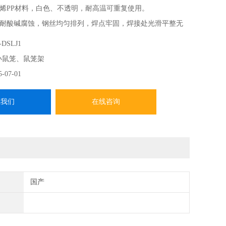
烯PP材料，白色、不透明，耐高温可重复使用。
耐酸碱腐蚀，钢丝均匀排列，焊点牢固，焊接处光滑平整无
-DSLJ1
小鼠笼、鼠笼架
5-07-01
系我们
在线咨询
国产