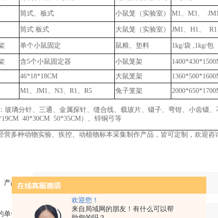
筒式、板式
小鼠笼（实验室）
M1、M3、 JM
筒式
板式
大鼠笼（实验室）
JM1、H1、 R1
架
单个小鼠固定
鼠粮、垫料
1kg/袋
,
1k
g
/包
架
含
5个小鼠固定器
小鼠笼架
1400*430*150
46*18*18CM
大鼠笼架
1360*500*160
M1、JM1、N3、R1、R5
兔子笼架
2000*650*170
：玻璃分针、三通、金属探针、缝合线、载玻片、镊子、弯钳、小齿镊、
6*19CM 40*30CM 50*35CM）、锌铜弓
等
经营多种动物实验、疾控、动植物标本采集制作产品，皆可定制，欢迎咨
产品：
欢迎您！
来自局域网的朋友！有什么可以帮
的单位：
助您的吗？