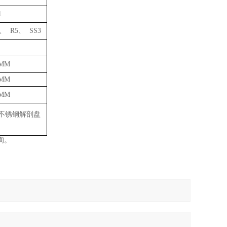
1
、 R5、 SS3
0MM
0MM
0MM
不锈钢解剖盘
询。