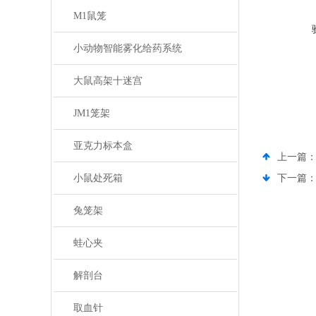
M1鼠笼
小动物智能雾化给药系统
大鼠高架十迷宫
JM1笼架
亚克力标本盒
上一篇
小鼠处死箱
下一篇
兔笼架
蛙心夹
解剖台
取血针