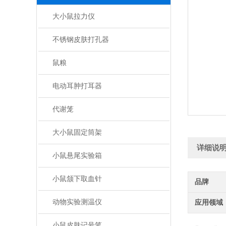
大小鼠拉力仪
不锈钢皮肤打孔器
鼠粮
电动耳肿打耳器
代谢笼
大小鼠固定筒架
详细说
小鼠悬尾实验箱
小鼠颔下取血针
品牌
动物实验测温仪
应用领域
小鼠皮肤记号笔