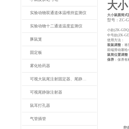
大小
实验动物双通道体温维持监测仪
大小鼠圆筒式
型号：ZC-G
实验动物十二通道温度监测仪
小款(ZK-GDQ
中号款(ZK-GD
豚鼠笼
使用方法：
装鼠调整
：将
前端滑动塞给
固定板
鼠筒位置调整
保养
：保养有
雾化给药器
就我个人来
还要更加慎
可视大鼠尾注射固定器、尾静脉注射
题：要想清
生会退会不
可视尾静脉注射器
鼠耳打孔器
气管插管
您