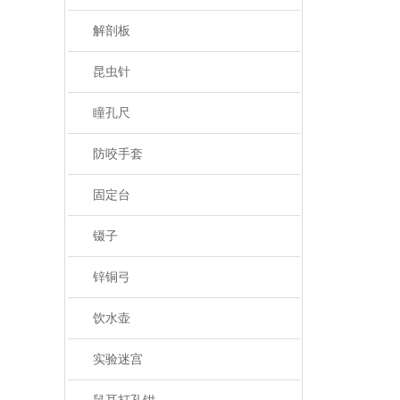
解剖板
昆虫针
瞳孔尺
防咬手套
固定台
镊子
锌铜弓
饮水壶
实验迷宫