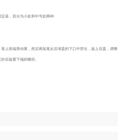
定器，其分为小款和中号款两种:
，装上前端滑动塞，然后将鼠尾从后堵盖的下口中穿出，旋上后盖，调整
定好后旋紧下端的螺丝。
刻的话，越是没有本领的就越加自命不凡。带着这句话，我们
有伟大的事业。带着这句话，我们还要更加慎重的审视这个问
退会，我们能够看到问题的关键。 那么，对我个人而言，学