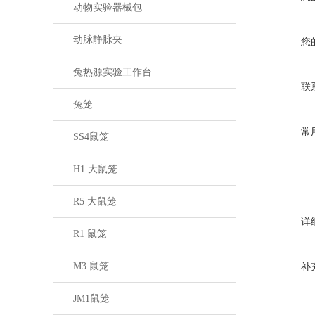
动物实验器械包
动脉静脉夹
您
兔热源实验工作台
联
兔笼
常
SS4鼠笼
H1 大鼠笼
R5 大鼠笼
详
R1 鼠笼
M3 鼠笼
补
JM1鼠笼