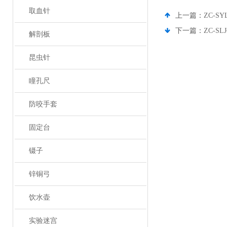
取血针
上一篇：
ZC-
下一篇：
ZC-S
解剖板
昆虫针
瞳孔尺
防咬手套
固定台
镊子
锌铜弓
饮水壶
实验迷宫