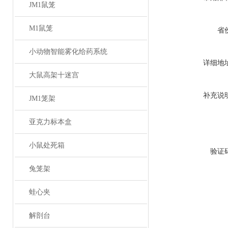
JM1鼠笼
M1鼠笼
省
小动物智能雾化给药系统
详细地
大鼠高架十迷宫
补充说
JM1笼架
亚克力标本盒
小鼠处死箱
验证
兔笼架
蛙心夹
解剖台