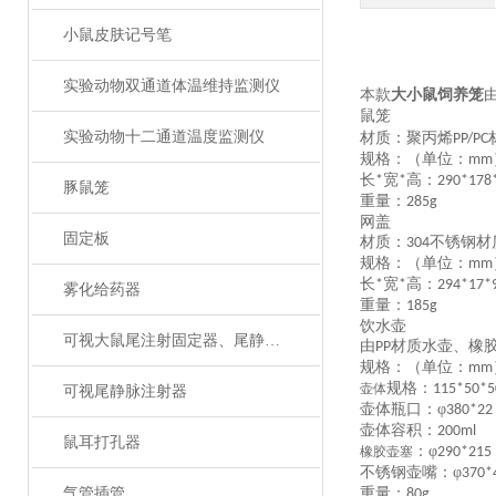
小鼠皮肤记号笔
实验动物双通道体温维持监测仪
本款
大小鼠饲养笼
鼠笼
实验动物十二通道温度监测仪
材质：聚丙烯
PP/PC
规格：（单位：
mm
长
宽
高：
*
*
290*178
豚鼠笼
重量：
285g
网盖
固定板
材质：
不锈钢材
304
规格：（单位：
mm
长
宽
高：
*
*
294*17*
雾化给药器
重量：
185g
饮水壶
可视大鼠尾注射固定器、尾静脉注射
由
材质水壶、橡
PP
规格：（单位：
mm
规格：
壶体
115*50*5
可视尾静脉注射器
壶体瓶口：φ
380*22
壶体容积：
200ml
鼠耳打孔器
：φ
橡胶壶塞
290*215
不锈钢壶嘴：φ
370*
气管插管
重量：
80g