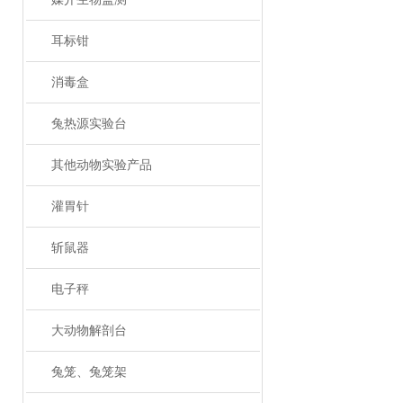
耳标钳
消毒盒
兔热源实验台
其他动物实验产品
灌胃针
斩鼠器
电子秤
大动物解剖台
兔笼、兔笼架