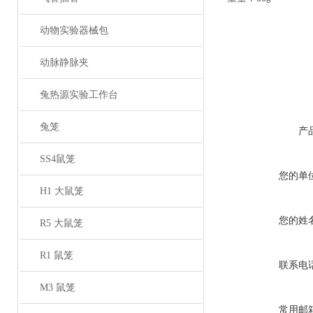
就我个人来说，学
动物实验器械包
还要更加慎重的审
题：要想清楚，学
生会退会不仅仅是
动脉静脉夹
兔热源实验工作台
兔笼
产
SS4鼠笼
您的单
H1 大鼠笼
您的姓
R5 大鼠笼
R1 鼠笼
联系电
M3 鼠笼
常用邮