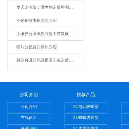
麦氏比浊仪：微生物定量检测的标准化光学工具
不锈钢蚊虫饲养笼介绍
土壤养分测试仪制造工艺发展面向多元化
纸片分配器的操作介绍
解剖台设计先进提高了鉴定质量和检验水平
公司介绍
推荐产品
公司介绍
ZC电动吸蟑器
在线留言
ZC蟑螂诱捕器
联系我们
ZC木质养虫笼