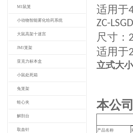
适用于
M1鼠笼
小动物智能雾化给药系统
ZC-LSGD
尺寸：
大鼠高架十迷宫
JM1笼架
适用于
亚克力标本盒
立式大
小鼠处死箱
兔笼架
本公
蛙心夹
解剖台
取血针
产品名称