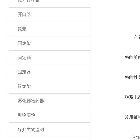
鼠耳打孔钳
开口器
鼠笼
产
固定架
您的单
固定箱
固定器
您的姓
鼠笼架
联系电
雾化器给药器
动物实验
常用邮
媒介生物监测
省