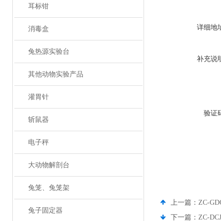
耳标钳
详细地
消毒盒
兔热源实验台
补充说
其他动物实验产品
灌胃针
验证
斩鼠器
电子秤
大动物解剖台
兔笼、兔笼架
上一篇：
ZC-G
兔子固定器
下一篇：
ZC-