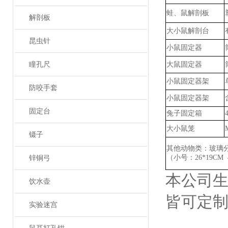
蛙、鼠解剖板
解剖板
大小鼠解剖台
昆虫针
小鼠固定器
瞳孔尺
大鼠固定器
小鼠固定器架
防咬手套
小鼠固定器架
固定台
兔子固定箱
大小鼠笼
镊子
其他动物类：玻璃
（小号：
26*19CM
锌铜弓
本公司
饮水壶
皆可定
实验迷宫