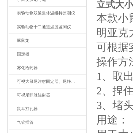
立式大
实验动物双通道体温维持监测仪
本款小
实验动物十二通道温度监测仪
明亚克
豚鼠笼
可根据
固定板
操作方
雾化给药器
1、
取
可视大鼠尾注射固定器、尾静脉注射
2、
捏
可视尾静脉注射器
3、
堵
鼠耳打孔器
用途：
气管插管