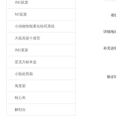
JM1鼠笼
M1鼠笼
省
小动物智能雾化给药系统
详细地
大鼠高架十迷宫
补充说
JM1笼架
亚克力标本盒
小鼠处死箱
验证
兔笼架
蛙心夹
解剖台