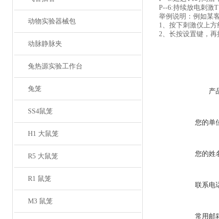
P--6:
持续放电刺激T
举例说明：例如某
动物实验器械包
1、
按下刺激仪上方
2、
长按设置键，再
动脉静脉夹
兔热源实验工作台
兔笼
产
SS4鼠笼
您的单
H1 大鼠笼
您的姓
R5 大鼠笼
R1 鼠笼
联系电
M3 鼠笼
常用邮