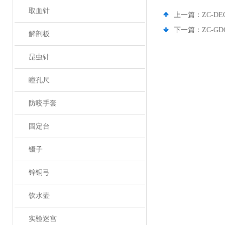
取血针
上一篇：
ZC-
下一篇：
ZC-
解剖板
昆虫针
瞳孔尺
防咬手套
固定台
镊子
锌铜弓
饮水壶
实验迷宫