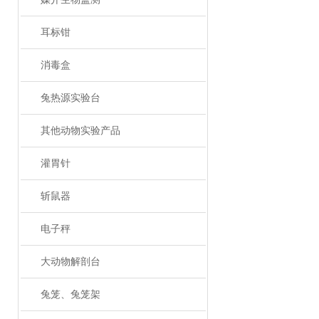
耳标钳
消毒盒
兔热源实验台
其他动物实验产品
灌胃针
斩鼠器
电子秤
大动物解剖台
兔笼、兔笼架