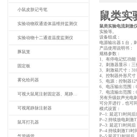
小鼠皮肤记号笔
鼠类实
实验动物双通道体温维持监测仪
鼠类实验电流刺激
实验等。
设备组成：
实验动物十二通道温度监测仪
电源输出器１台，
产品使用说明书：
豚鼠笼
规格参数：
1、
有停电记忆功能
2、
刺激器显示：
三
固定板
3、
刺激箱尺寸：3
1
4、
控制器外形尺寸
雾化给药器
5、
电源：控制器12
6、电压输出范围：0.
7、电流输出范围：0.
可视大鼠尾注射固定器、尾静脉注射
另有升级款声光电
可分开进行，也可
可视尾静脉注射器
模式设置：
P--1
: 延
迟
T1时间后
P--2:
持续放电刺激
鼠耳打孔器
P--3
: 延
迟
T1时间
后
P--4:
持续刺激T1时
气管插管
P--5:
延迟T1时间后