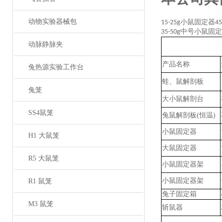
动物实验器械包
小鼠固定器
15-25g
45
中号小鼠固定
35-50g
动脉静脉夹
产品名称
兔热源实验工作台
蛙、鼠解剖板
兔笼
大小鼠解剖台
SS4鼠笼
兔鼠
解剖板
(恒温)
小鼠固定器
H1 大鼠笼
大鼠固定器
R5 大鼠笼
小鼠固定器架
小鼠固定器架
R1 鼠笼
兔子固定箱
M3 鼠笼
斩鼠器