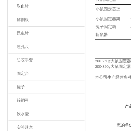
取血针
小鼠固定器架
小鼠固定器架
解剖板
兔子固定箱
昆虫针
斩鼠器
瞳孔尺
防咬手套
大鼠固定器
200-250g
大鼠固定器
300-350g
固定台
本公司生产经营多
镊子
锌铜弓
产
饮水壶
您的单
实验迷宫