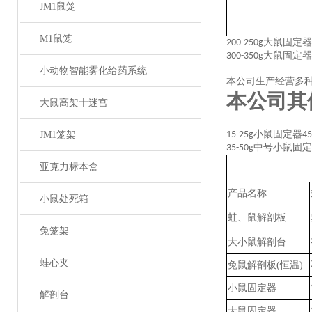
JM1鼠笼
M1鼠笼
大鼠固定器
200-250g
大鼠固定器
300-350g
小动物智能雾化给药系统
本公司生产经营多
本公司其
大鼠高架十迷宫
小鼠固定器
JM1笼架
15-25g
45
中号小鼠固定
35-50g
亚克力标本盒
产品名称
小鼠处死箱
蛙、鼠解剖板
兔笼架
大小鼠解剖台
蛙心夹
兔鼠
解剖板
(恒温)
小鼠固定器
解剖台
大鼠固定器