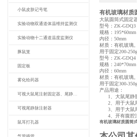
小鼠皮肤记号笔
有机玻璃材质
大鼠圆筒式固定
实验动物双通道体温维持监测仪
型号：
ZK
-GDQ3
规格：
19
5
*6
0mm
实验动物十二通道温度监测仪
内径：
50mm
材质：有机玻璃
用于固定
200-
豚鼠笼
型号：
ZK
-GDQ4
规格：
24
0
*7
0mm
固定板
内径
：
60mm
材质：有机玻璃
雾化给药器
用于固定
300-
产品用途：
可视大鼠尾注射固定器、尾静脉注射
1、
大鼠
尾
静
2、
用于大鼠
可视尾静脉注射器
3、
用于大鼠
4、
开有腹腔
有机玻璃材质圆筒
鼠耳打孔器
本公司其
气管插管