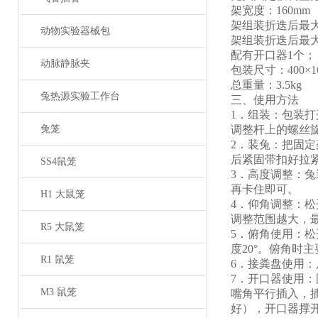
架宽度：
160mm
架组装
折迭
后最
动物实验器械包
架组装
折迭
后最
配有开口器
1个；
动脉静脉夹
包装尺寸：
400×
总重量：
3.5kg
兔热源实验工作台
三、使用方法
1．组装：包装
兔笼
调整杆上的螺丝
2．装兔：把固
后紧固带扣好拉
SS4鼠笼
3．高度调整：
再卡住即可。
H1 大鼠笼
4．仰角调整：
调整范围越大，最
R5 大鼠笼
5．俯角使用：
度20°。俯角
R1 鼠笼
6．接粪盘使用
7．开口器使用：
M3 鼠笼
嘴角平行插入，
好），开口器撑