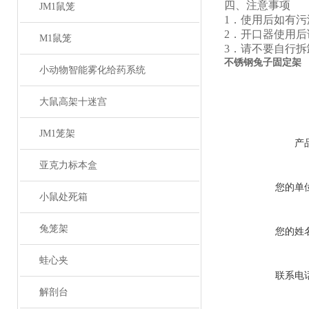
四、注意事项
JM1鼠笼
1．使用后如有
2．开口器使用
M1鼠笼
3．请不要自行拆
不锈钢兔子固定架
小动物智能雾化给药系统
大鼠高架十迷宫
JM1笼架
产
亚克力标本盒
您的单
小鼠处死箱
兔笼架
您的姓
蛙心夹
联系电
解剖台