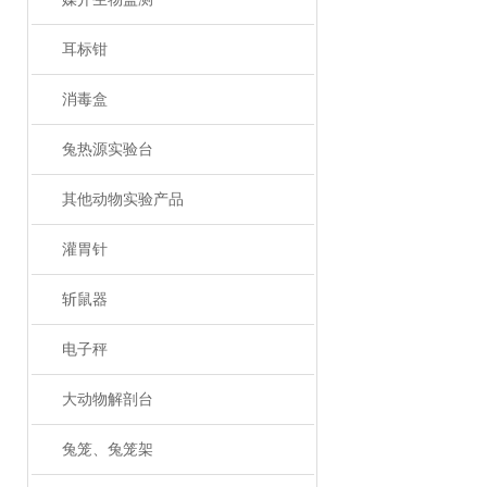
耳标钳
消毒盒
兔热源实验台
其他动物实验产品
灌胃针
斩鼠器
电子秤
大动物解剖台
兔笼、兔笼架