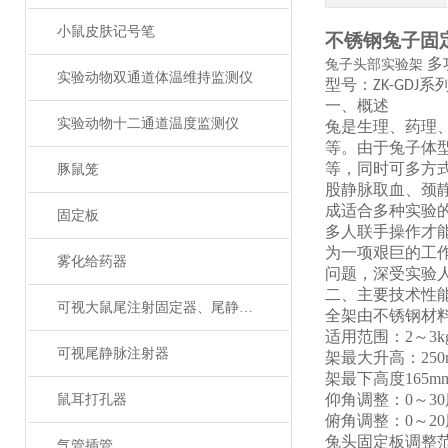
小鼠皮肤记号笔
不锈钢兔子固
多
兔子头部实验架
实验动物双通道体温维持监测仪
型号：
系
ZK-GDJ
一、概述
实验动物十二通道温度监测仪
兔是生理、药理
等。由于兔子体
等，同时可多
方
豚鼠笼
股静脉取血、颈
成适合多种实验
固定板
多人联手操作才
为一项艰巨的工
雾化给药器
问题，深受实验
二、主要技术性
可视大鼠尾注射固定器、尾静脉注射
全架由不锈钢材
适用范围：
2～3
可视尾静脉注射器
架最大升高：
25
架最下高度
165
仰角调整：
0～3
鼠耳打孔器
俯角调整：
0～2
兔头固定板调整
气管插管