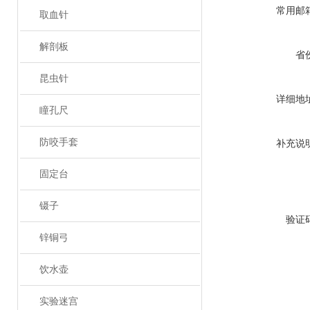
常用邮
取血针
解剖板
省
昆虫针
详细地
瞳孔尺
防咬手套
补充说
固定台
镊子
验证
锌铜弓
饮水壶
实验迷宫