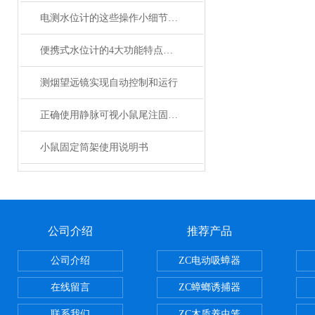
电测水位计的这些操作小细节，你在使用中要格外注意哦！
便携式水位计的4大功能特点介绍
测烟望远镜实现自动控制和运行
正确使用静脉可视小鼠尾注固定器
小鼠固定筒架使用说明书
公司介绍
推荐产品
公司介绍
ZC电动吸蟑器
在线留言
ZC蟑螂诱捕器
联系我们
ZC木质养虫笼