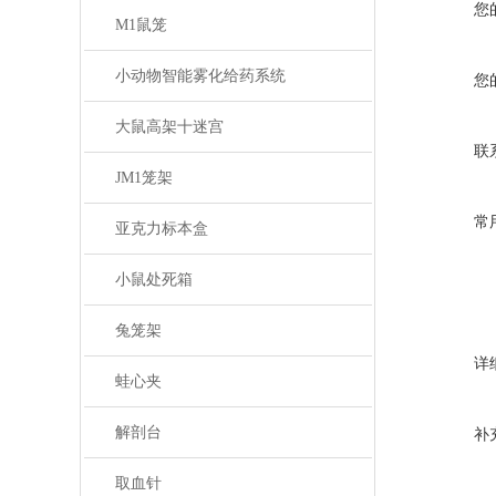
您
M1鼠笼
小动物智能雾化给药系统
您
大鼠高架十迷宫
联
JM1笼架
常
亚克力标本盒
小鼠处死箱
兔笼架
详
蛙心夹
解剖台
补
取血针