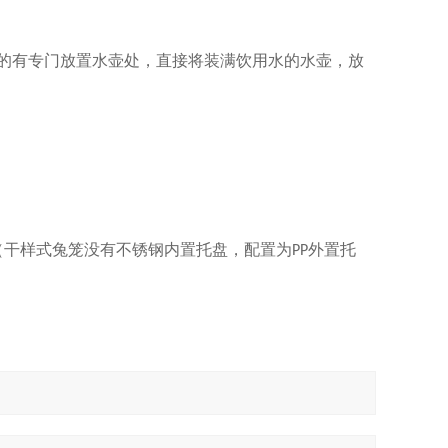
的有专门放置水壶处，直接将装满饮用水的水壶，放
（干样式兔笼没有不锈钢内置托盘，配置为
外置托
PP