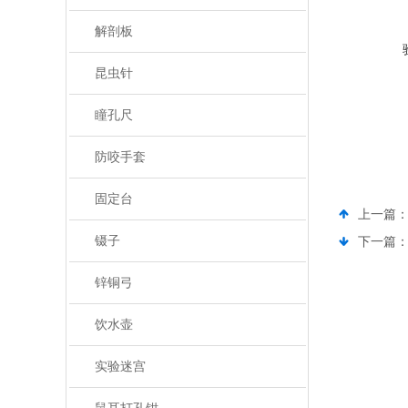
解剖板
昆虫针
瞳孔尺
防咬手套
固定台
上一篇
镊子
下一篇
锌铜弓
饮水壶
实验迷宫