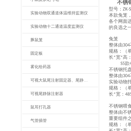
不锈
型号：
ZK-
实验动物双通道体温维持监测仪
本款兔笼
各个网面
实验动物十二通道温度监测仪
的良选之
兔笼
豚鼠笼
整体由
304
规格：（
固定板
长
宽
高
*
*
款
S5
雾化给药器
不锈钢托
整体由
304
可视大鼠尾注射固定器、尾静脉注射
实验动物
规格：（
可视尾静脉注射器
长
宽：
*
48
不锈钢喂
鼠耳打孔器
整体由不
重要组件
气管插管
规格：（
长
宽
高