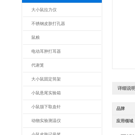
大小鼠拉力仪
不锈钢皮肤打孔器
鼠粮
电动耳肿打耳器
代谢笼
大小鼠固定筒架
详细说
小鼠悬尾实验箱
小鼠颔下取血针
品牌
动物实验测温仪
应用领域
小鼠皮肤记号笔