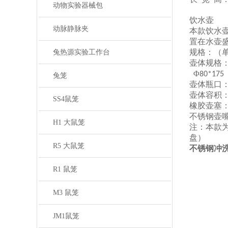
*
*
动物实验器械包
饮水壶
动脉静脉夹
本款饮水
置在水壶
规格：（
兔热源实验工作台
壶体
规格
Φ
80*175
兔笼
壶体瓶口
壶体容积
SS4鼠笼
橡胶壶塞
不锈钢壶
H1 大鼠笼
注：本款
盘）
R5 大鼠笼
不锈钢冲
R1 鼠笼
M3 鼠笼
JM1鼠笼