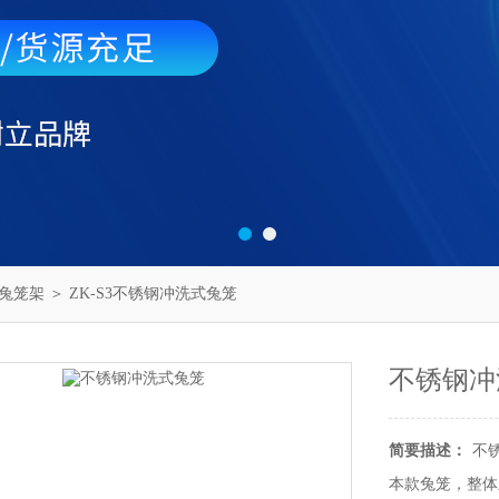
兔笼架
＞ ZK-S3不锈钢冲洗式兔笼
不锈钢冲
简要描述：
不
本款兔笼，整体