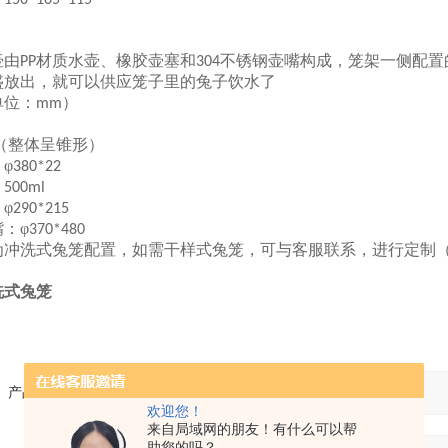
150*105*115
壶由
材质水壶、橡胶壶塞和
不锈钢壶嘴构成，笼架一侧配置
PP
304
盛放出，就可以供应笼子里的兔子饮水了
单位：
）
mm
：
（整体呈锥形）
：
φ
380*22
：
500ml
：
φ
290*215
嘴：
φ
370*480
为冲洗式兔笼配置，如需干样式兔笼，可与客服联系，进行定制
洗式兔笼
产品：
欢迎您！
来自局域网的朋友！有什么可以帮
助您的吗？