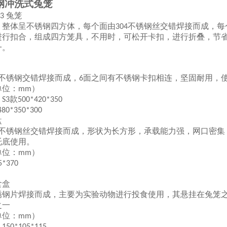
钢冲洗式兔笼
兔笼
S3
，整体呈不锈钢四方体，每个面由
不锈钢丝交错焊接而成，每
304
进行扣合，组成四方笼具，不用时，可松开卡扣，进行折叠，节
一。
不锈钢交错焊接而成，
面之间有不锈钢卡扣相连，坚固耐用，
6
单位：
）
mm
：
款
S3
500*420*350
480*350*300
盘
不锈钢丝交错焊接而成，形状为长方形，承载能力强，网口密集
托底使用。
单位：
）
mm
5*370
食盒
锈钢片焊接而成，主要为实验动物进行投食使用，其悬挂在兔笼
之一
单位：
）
mm
：