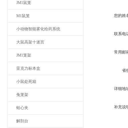
JM1鼠笼
您的姓
M1鼠笼
小动物智能雾化给药系统
联系电
大鼠高架十迷宫
常用邮
JM1笼架
亚克力标本盒
省
小鼠处死箱
详细地
兔笼架
补充说
蛙心夹
解剖台