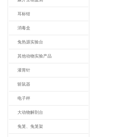
耳标钳
消毒盒
兔热源实验台
其他动物实验产品
灌胃针
斩鼠器
电子秤
大动物解剖台
兔笼、兔笼架