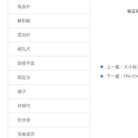
取血针
验证
解剖板
昆虫针
瞳孔尺
防咬手套
上一篇：
大小鼠
下一篇：
DW-
固定台
镊子
锌铜弓
饮水壶
实验迷宫