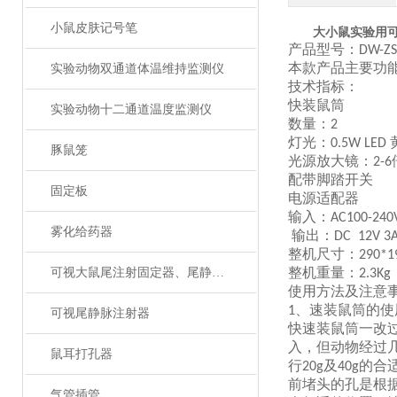
小鼠皮肤记号笔
大小鼠实验用
产品型号：
DW-Z
本款产品主要功
实验动物双通道体温维持监测仪
技术指标：
快装鼠筒
实验动物十二通道温度监测仪
数量：
2
灯光：
0.5W LED
豚鼠笼
光源放大镜：
2-6
配带脚踏开关
固定板
电源适配器
输入：
AC100-240
雾化给药器
输出：
DC 12V 3
整机尺寸：
290*
整机重量：
可视大鼠尾注射固定器、尾静脉注射
2.3Kg
使用方法及注意
、
速装鼠筒的使
1
可视尾静脉注射器
快速装鼠筒一改
入，但动物经过
鼠耳打孔器
行
及
的合
20g
40g
前堵头的孔是根
气管插管