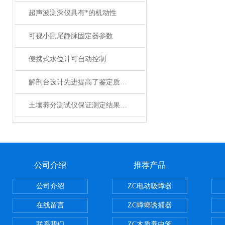
超声波测深仪具有*的机动性
可视小鼠尾静脉固定器参数
便携式水位计可自动控制
解剖台设计先进提高了鉴定质量和检验水平
土壤养分测试仪保证测定结果精度
公司介绍
推荐产品
公司介绍
ZC电动吸蟑器
在线留言
ZC蟑螂诱捕器
联系我们
ZC木质养虫笼