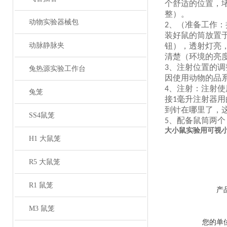
个舒适的位置，
整）。
动物实验器械包
、
（准备工作：
2
装好鼠的筒放置
动脉静脉夹
钮）
，透射灯亮
清楚（环境的亮
、
注射位置的调
3
兔热源实验工作台
因使用动物的品
、
注射：注射使
4
兔笼
接
毫升注射器用
1
到针在哪里了，
SS4鼠笼
、
配备鼠筒两个
5
大小鼠实验用可视
H1 大鼠笼
R5 大鼠笼
R1 鼠笼
产
M3 鼠笼
您的单