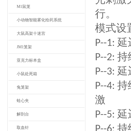
M1鼠笼
行。
小动物智能雾化给药系统
模式设
大鼠高架十迷宫
延
P--
1
:
JM1笼架
持
P--
2
:
亚克力标本盒
延
P--
3
:
小鼠处死箱
持
P--
4
:
兔笼架
激
蛙心夹
延
P--
5
:
解剖台
持
P--
6
:
取血针