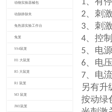
、
有
1
动物实验器械包
、
刺
2
动脉静脉夹
、
刺
3
兔热源实验工作台
、
控
4
兔笼
、
电
5
SS4鼠笼
、电
H1 大鼠笼
6
R5 大鼠笼
、电
7
R1 鼠笼
另有升
M3 鼠笼
按动绿
JM1鼠笼
光刺激