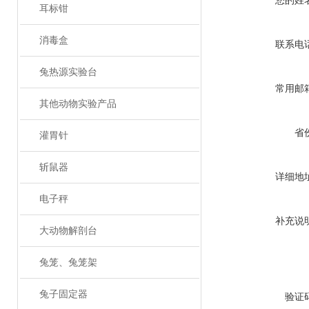
您的姓
耳标钳
消毒盒
联系电
兔热源实验台
常用邮
其他动物实验产品
省
灌胃针
斩鼠器
详细地
电子秤
补充说
大动物解剖台
兔笼、兔笼架
兔子固定器
验证