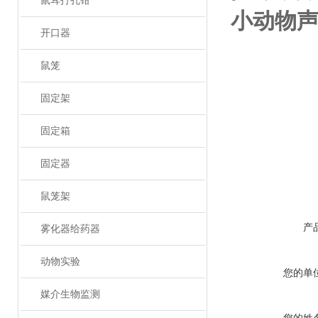
鼠耳打孔钳
小动物
开口器
鼠笼
固定架
固定箱
固定器
鼠笼架
产
雾化器给药器
动物实验
您的单
媒介生物监测