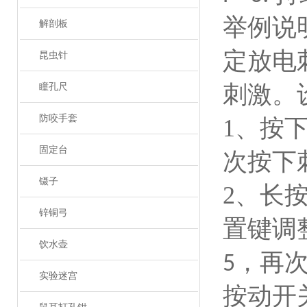
举例说
解剖板
定放电
昆虫针
刺激
。
瞳孔尺
防咬手套
1、
按
固定台
次按下
镊子
2、
长
锌铜弓
置键调
饮水壶
，再
5
实验迷宫
按动开