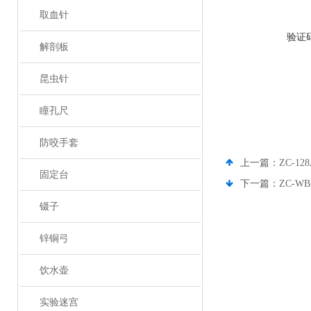
取血针
验证
解剖板
昆虫针
瞳孔尺
防咬手套
上一篇：
ZC-1
固定台
下一篇：
ZC-
镊子
锌铜弓
饮水壶
实验迷宫