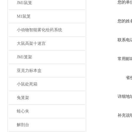
您的单
JM1鼠笼
M1鼠笼
您的姓
小动物智能雾化给药系统
联系电
大鼠高架十迷宫
JM1笼架
常用邮
亚克力标本盒
省
小鼠处死箱
详细地
兔笼架
蛙心夹
补充说
解剖台