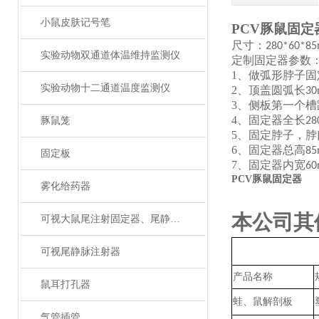
小鼠皮肤记号笔
PCV豚鼠固定
尺寸：
280*60*8
实验动物双通道体温维持监测仪
定制固定器参数
1、
做弧形脖子固
实验动物十二通道温度监测仪
2、
顶盖圆弧长
3
3、
侧板第一个槽
4、
固定器全长
豚鼠笼
2
5、
固定脖子，脖
6、
固定器总高
8
固定板
7、
固定器内宽
6
PCV豚鼠固定器
雾化给药器
本公司其
可视大鼠尾注射固定器、尾静脉注射
可视尾静脉注射器
产品名称
鼠耳打孔器
蛙、鼠解剖板
气管插管