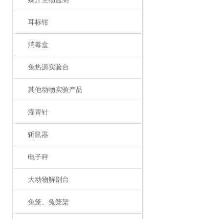
耳标钳
消毒盒
兔热源实验台
其他动物实验产品
灌胃针
斩鼠器
电子秤
大动物解剖台
兔笼、兔笼架