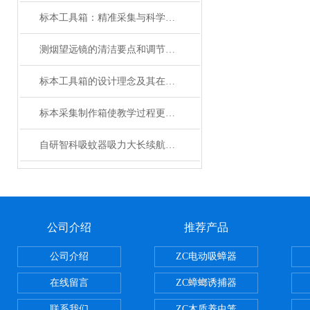
标本工具箱：精准采集与科学研究的专业保障
测烟望远镜的清洁要点和调节技巧
标本工具箱的设计理念及其在现代农业实践中的作用
标本采集制作箱使教学过程更为生动
自研智科吸蚊器吸力大长续航绿光照明诱蚊
公司介绍
推荐产品
公司介绍
ZC电动吸蟑器
在线留言
ZC蟑螂诱捕器
联系我们
ZC木质养虫笼