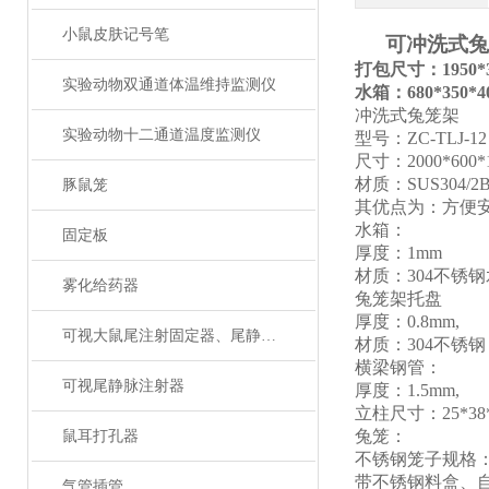
小鼠皮肤记号笔
可冲洗式兔
打包尺寸：1950*3
实验动物双通道体温维持监测仪
水箱：
680*350*
冲洗式兔笼架
实验动物十二通道温度监测仪
型号：
ZC-TLJ-12
尺寸：
2000*6
0
0
材质：
SUS304/
豚鼠笼
其优点为：方便
水箱：
固定板
厚度：
1mm
材质：
304不锈
雾化给药器
兔笼架托盘
厚度：
0.8mm,
可视大鼠尾注射固定器、尾静脉注射
材质：
304不锈钢
横梁钢管：
可视尾静脉注射器
厚度：
1.5mm,
立柱尺寸：
25*38
兔笼
：
鼠耳打孔器
不锈钢笼子规格
带不锈钢料盒、
气管插管