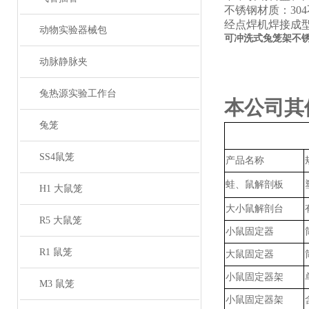
不锈钢材质：
30
经点焊机焊接成
动物实验器械包
可冲洗式兔笼架不
动脉静脉夹
兔热源实验工作台
本公司其
兔笼
SS4鼠笼
产品名称
蛙、鼠解剖板
H1 大鼠笼
大小鼠解剖台
R5 大鼠笼
小鼠固定器
R1 鼠笼
大鼠固定器
小鼠固定器架
M3 鼠笼
小鼠固定器架