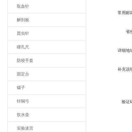
取血针
常用邮
解剖板
省
昆虫针
瞳孔尺
详细地
防咬手套
补充说
固定台
镊子
锌铜弓
验证
饮水壶
实验迷宫