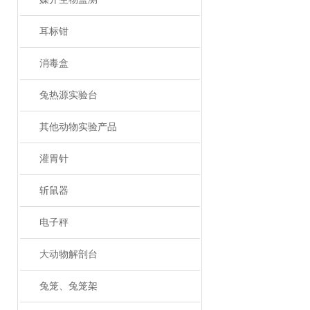
耳标钳
消毒盒
兔热源实验台
其他动物实验产品
灌胃针
斩鼠器
电子秤
大动物解剖台
兔笼、兔笼架