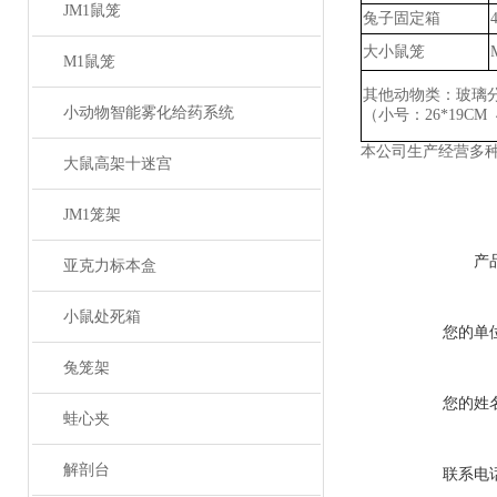
JM1鼠笼
兔子固定箱
大小鼠笼
M1鼠笼
其他动物类：玻璃
小动物智能雾化给药系统
（小号：
26*19CM
本公司生产经营多
大鼠高架十迷宫
JM1笼架
产
亚克力标本盒
小鼠处死箱
您的单
兔笼架
您的姓
蛙心夹
解剖台
联系电