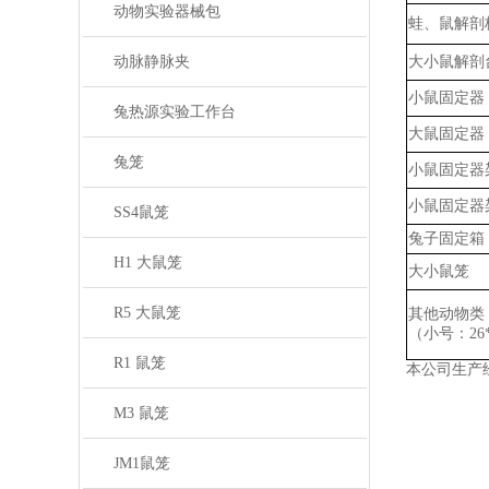
动物实验器械包
蛙、鼠解剖
动脉静脉夹
大小鼠解剖
小鼠固定器
兔热源实验工作台
大鼠固定器
兔笼
小鼠固定器
小鼠固定器
SS4鼠笼
兔子固定箱
H1 大鼠笼
大小鼠笼
R5 大鼠笼
其他动物类
（小号：
2
R1 鼠笼
本公司生产
M3 鼠笼
JM1鼠笼