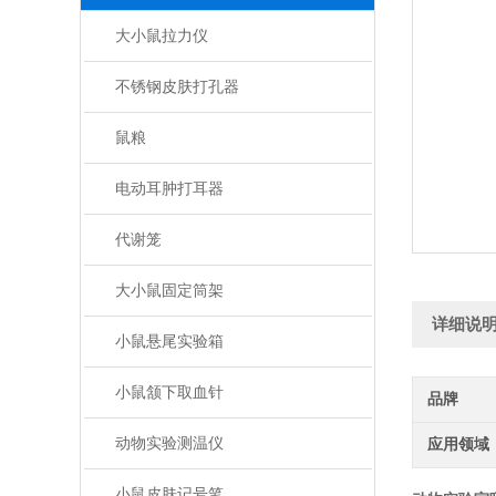
大小鼠拉力仪
不锈钢皮肤打孔器
鼠粮
电动耳肿打耳器
代谢笼
大小鼠固定筒架
详细说
小鼠悬尾实验箱
小鼠颔下取血针
品牌
动物实验测温仪
应用领域
小鼠皮肤记号笔