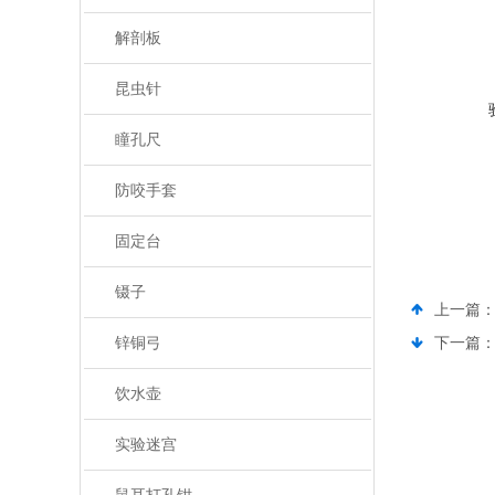
解剖板
昆虫针
瞳孔尺
防咬手套
固定台
镊子
上一篇
锌铜弓
下一篇
饮水壶
实验迷宫