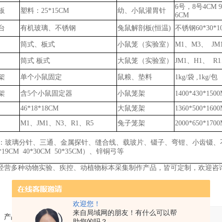
6号，8号4CM 9
板
塑料：
25*15CM
幼、小鼠灌胃针
6CM
台
有机玻璃、不锈钢
兔鼠
解剖板
(恒温)
不锈钢
60*30*
筒式、板式
小鼠笼（实验室）
M1、M3、 JM
筒式
板式
大鼠笼（实验室）
JM1、H1、 R1
架
单个小鼠固定
鼠粮、垫料
1kg/袋
,
1k
g
/包
架
含
5个小鼠固定器
小鼠笼架
1400*430*150
46*18*18CM
大鼠笼架
1360*500*160
M1、JM1、N3、R1、R5
兔子笼架
2000*650*170
：玻璃分针、三通、金属探针、缝合线、载玻片、镊子、弯钳、小齿镊、
6*19CM 40*30CM 50*35CM）、锌铜弓
等
经营多种动物实验、疾控、动植物标本采集制作产品，皆可定制，欢迎咨
欢迎您！
来自局域网的朋友！有什么可以帮
产品：
助您的吗？