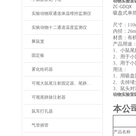
动物实验室
ZC-GDQX
吸盘式单
实验动物双通道体温维持监测仪
尺寸：
11
实验动物十二通道温度监测仪
内径：
26
材质：有
豚鼠笼
产品用途
1、
小鼠尾
固定板
2、
用于小
3、
用于小
用法：
雾化给药器
1、
用吸盘
2、
去掉堵
可视大鼠尾注射固定器、尾静脉注射
3、
鼠头对
动物实验室
可视尾静脉注射器
本公
鼠耳打孔器
气管插管
产品名称