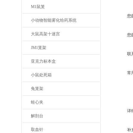
M1鼠笼
您
小动物智能雾化给药系统
大鼠高架十迷宫
您
JM1笼架
联
亚克力标本盒
常
小鼠处死箱
兔笼架
蛙心夹
详
解剖台
取血针
补