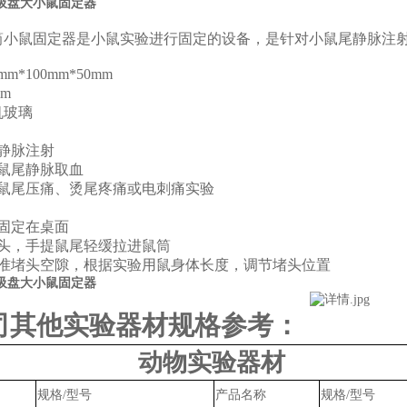
吸盘大小鼠固定器
筒小鼠固定器是小鼠实验进行固定的设备，是针对小鼠尾静脉注
0mm*100mm*50mm
mm
机玻璃
：
静脉注射
鼠尾静脉取血
鼠尾压痛、烫尾疼痛或电刺痛实验
固定在桌面
头，手提鼠尾轻缓拉进鼠筒
准堵头空隙，根据实验用鼠身体长度，调节堵头位置
吸盘大小鼠固定器
司其他实验器材规格参考：
动物实验器材
规格
/型号
产品名称
规格
/型号