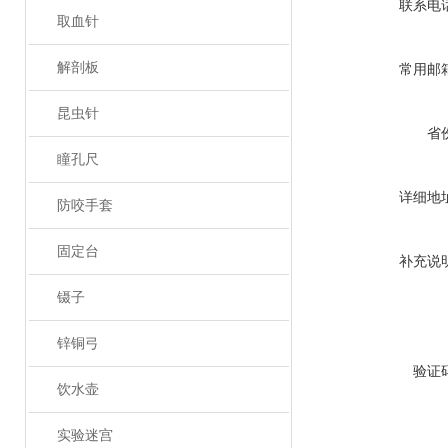
联系电
取血针
解剖板
常用邮
昆虫针
省
瞳孔尺
详细地
防咬手套
固定台
补充说
镊子
锌铜弓
验证
饮水壶
实验迷宫