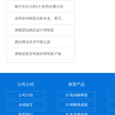
钢尺水位计的4个使用步骤介绍
这样的动物昆虫标本盒，看完很难不心动
测烟望远镜的设计和制造
捕虫网走技术升级之路
测报箱更加有效的帮助客户做好森防工作
公司介绍
推荐产品
公司介绍
ZC电动吸蟑器
在线留言
ZC蟑螂诱捕器
联系我们
ZC木质养虫笼