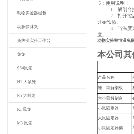
：使用说明：
5
1、
解剖台
动物实验器械包
2、
打开控
开始预热。
动脉静脉夹
3、
当温度
度。
兔热源实验工作台
动物实验室恒温兔
本公司其
兔笼
SS4鼠笼
产品名称
H1 大鼠笼
蛙、鼠解剖板
R5 大鼠笼
大小鼠解剖台
小鼠固定器
R1 鼠笼
大鼠固定器
M3 鼠笼
小鼠固定器架