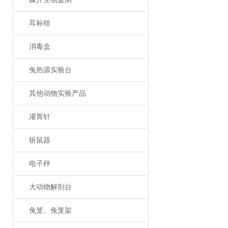
耳标钳
消毒盒
兔热源实验台
其他动物实验产品
灌胃针
斩鼠器
电子秤
大动物解剖台
兔笼、兔笼架