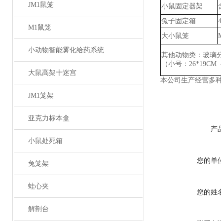
JM1鼠笼
小鼠固定器架
兔子固定箱
M1鼠笼
大小鼠笼
小动物智能雾化给药系统
其他动物类：玻璃
（小号：
26*19CM
大鼠高架十迷宫
本公司生产经营多
JM1笼架
亚克力标本盒
产
小鼠处死箱
您的单
兔笼架
蛙心夹
您的姓
解剖台