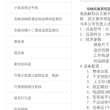
小鼠皮肤记号笔
动物实验室恒
兔鼠解剖台又称
材，其主要作用
实验动物双通道体温维持监测仪
与本公司负责人
：仪器型号：
1
ZC
实验动物十二通道温度监测仪
：仪器特点：
2
30
：技术参数
3
:
豚鼠笼
规格
尺寸
温控范围
固定板
工作电源
控温精度
雾化给药器
设备配置：
4:
整体台面
1、
可视大鼠尾注射固定器、尾静脉注射
下支持防
2、
上立柱
3、
1
固定螺丝
可视尾静脉注射器
4、
电源线
5、
1
安装扳手
6、
鼠耳打孔器
产品说明
7、
合格证
8、
1
气管插管