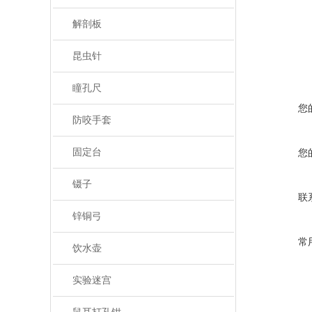
解剖板
昆虫针
瞳孔尺
您
防咬手套
固定台
您
镊子
联
锌铜弓
常
饮水壶
实验迷宫