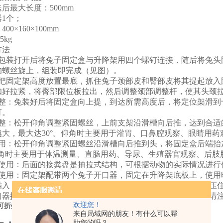
迭
后最大长度：
500mm
器
1个；
：
400×160×100mm
.5kg
方法
：包装打开后将兔子固定盒与升降架用四个螺钉连接，随后将兔头
的螺丝旋上，组装即完成（见图）。
：把固定架高度放置最底，抓住兔子颈部
皮
和臀部皮将其提起放入
扣好拉紧，将臀部限位板拉出，然后调整颈部调整杆，使其头颈
调整：兔装好后将固定盒向上提，到达所需高度后，将定位架滑到
可。
调整：松开仰角调整紧固螺丝，上前支架沿滑槽向后推，达到合适
越大，最大达30°。仰角时主要用于灌胃、口鼻腔观察、眼睛用药
使用：松开仰角调整紧固螺丝沿滑槽向后推到头，将固定盒后端抬
。俯角时主要用于体温测量、直肠用药、导尿、生殖器官观察、后
盘使用：后面的接粪盘是抽拉式结构，可根据动物的实际情况进行
器使用：固定架
配带
两个兔子开口器，固定在升降架底板上，使用
插入，插入后从上向下旋转将兔口撑开，并多旋转几圈将兔舌压
口器撑开兔口后一般不需再扶，个别兔子有自己嚼倒的现象，请
欢迎您！
可折叠
来自局域网的朋友！有什么可以帮
助您的吗？