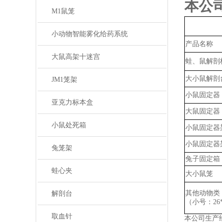
本公
M1鼠笼
小动物智能雾化给药系统
产品名称
大鼠高架十迷宫
蛙、鼠解剖
大小鼠解剖
JM1笼架
小鼠固定器
亚克力标本盒
大鼠固定器
小鼠处死箱
小鼠固定器
小鼠固定器
兔笼架
兔子固定箱
蛙心夹
大小鼠笼
其他动物类
解剖台
（小号：
2
取血针
本公司生产