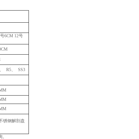
号6CM 12号
10CM
1
、 R5、 SS3
0MM
0MM
0MM
不锈钢解剖盘
询。