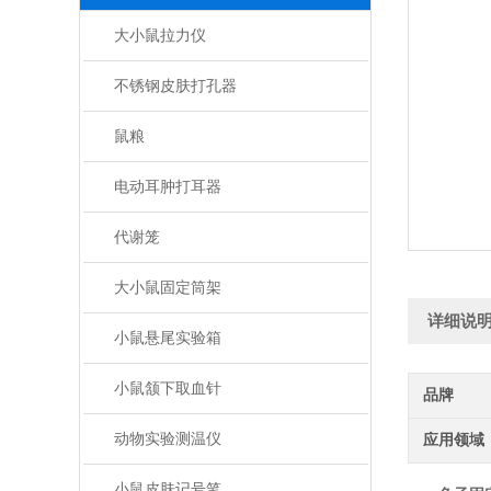
大小鼠拉力仪
不锈钢皮肤打孔器
鼠粮
电动耳肿打耳器
代谢笼
大小鼠固定筒架
详细说
小鼠悬尾实验箱
小鼠颔下取血针
品牌
动物实验测温仪
应用领域
小鼠皮肤记号笔