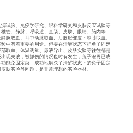
热源试验、免疫学研究、眼科学研究和皮肤反应试验等
、椎管、静脉、呼吸道、直肠、皮肤、眼睛、脑内等
缘静脉取血、耳中动脉取血、后肢
胫部
皮下静脉取血、
实验中有着重要的用途。但要在清醒状态下把兔子固定
胫部取血、体温测量、尿液导出、皮肤实验等往往都是
还出现失败，被抓伤的情况也时有发生，兔子灌胃已成
多功能兔固定架，成功地解决了清醒状态下的兔子固定
和皮肤实验等问题，是非常理想的实验器材。