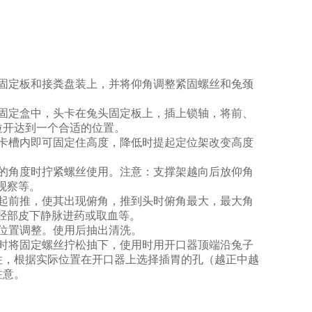
固定板和接粪盘装上，并将仰角调整紧固螺丝和兔颈
固定盒中，头卡在兔头固定板上，插上锁轴，将前、
拉开达到一个合适的位置。
卡槽内即可固定住高度，降低时提起定位架改变高度
的角度时拧紧螺丝使用。注意：支撑架越向后放仰角
观察等。
起前推，使其出现俯角，推到头时俯角最大，最大角
肢胫部皮下静脉进药或取血等。
位置调整。使用后抽出清洗。
时将固定螺丝拧松抽下，使用时用开口器
顶
端沿兔子
住，根据实际位置在开口器上选择插胃的孔（越正中越
注意。