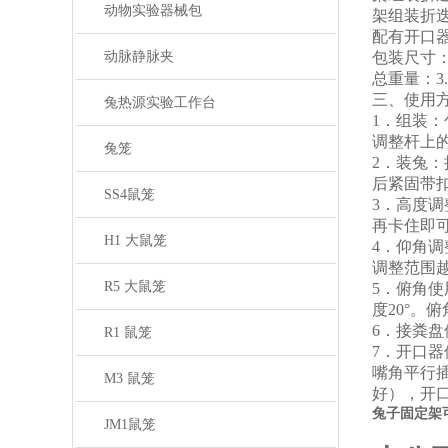
动物实验器械包
架组装
折
配有开口
动脉静脉夹
包装尺寸
总重量：
3
三、使用
兔热源实验工作台
1．组装
调整杆上
兔笼
2．装兔
后紧固带
SS4鼠笼
3．高度
再卡住即
H1 大鼠笼
4．仰角
调整范围
R5 大鼠笼
5．俯角
度20°
6．接粪
R1 鼠笼
7．开口
嘴角平行
M3 鼠笼
好），开
兔子固定架
JM1鼠笼