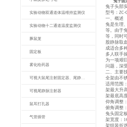
兔子固
兔子头部
型号：
实验动物双通道体温维持监测仪
ZC
-
一、概述
兔是生理
实验动物十二通道温度监测仪
等。由于
等，同时
豚鼠笼
股静脉取
成适合多
固定板
多人联手
为一项艰
雾化给药器
问题，深
二、主要
全架由不
可视大鼠尾注射固定器、尾静脉注射
适用范围
架最大升
可视尾静脉注射器
架最底高
仰角调整
鼠耳打孔器
俯角调整
兔头固定
气管插管
架宽度：
1
架组装
折