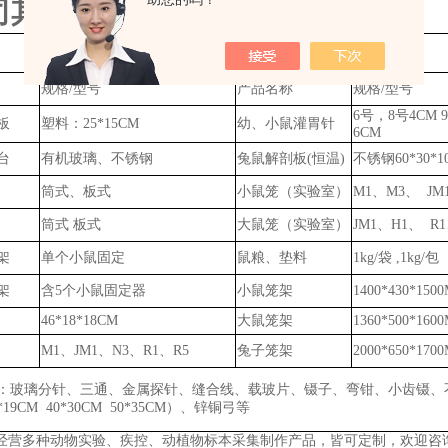
司其他实验器材规格参考：
动物实验器材
规格
/型号
产品名称
规格
/型号
6号，8号4CM 9
板
塑料：
25*15CM
幼、小鼠灌胃针
6CM
台
有机玻璃、不锈钢
兔鼠
解剖板
(恒温)
不锈钢
60*30*
筒式、板式
小鼠笼（实验室）
M1、M3、 JM
筒式
板式
大鼠笼（实验室）
JM1、H1、 R1
架
单个小鼠固定
鼠粮、垫料
1kg/袋
,
1k
g
/包
架
含
5个小鼠固定器
小鼠笼架
1400*430*150
46*18*18CM
大鼠笼架
1360*500*160
M1、JM1、N3、R1、R5
兔子笼架
2000*650*170
：玻璃分针、三通、金属探针、缝合线、载玻片、镊子、弯钳、小齿镊、
6*19CM 40*30CM 50*35CM）、锌铜弓
等
经营多种动物实验、疾控、动植物标本采集制作产品，皆可定制，欢迎咨