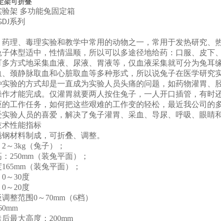
定架可折叠
实验架
多功能兔固定箱
系列
GDJ
、药理、毒理实验和教学中常用的动物之一，常用于发热研究、
兔子体型适中，性情温顺，所以可以多途径地给药：口服、皮下
可多
方式地采集
血液、尿液、胃液等，仅血液采集就可分为兔耳
血、颈静脉取血和心脏取血等多种形式，所以说兔子在医学研究
种实验的方式却是一直成为实验人员头痛的问题，如药物灌胃、
操作才能完成。仅灌胃就要两人按住兔子，一人开口插管，有时
巨的工作任务，如何把这些艰难的工作
变的轻松
，最近我公司的
受实验人员的喜爱，解决了兔子灌胃、采血、导尿、呼吸、眼睛
技术性能指标
锈钢材料制成，
可折
叠
、调整。
：
2～3kg（兔子）；
高：
250mm（装兔平面）；
度
165mm（装兔平面）；
：
0～30度
：
0～20度
板调整范围
0～70mm（6档）
60mm
迭
后最大高度：
200mm