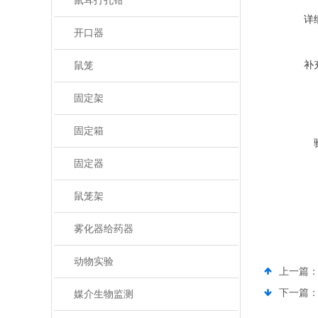
鼠耳打孔钳
详
开口器
补
鼠笼
固定架
固定箱
固定器
鼠笼架
雾化器给药器
动物实验
上一篇
下一篇
媒介生物监测