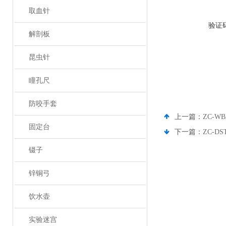
取血针
验证
解剖板
昆虫针
瞳孔尺
防咬手套
上一篇：
ZC-
固定台
下一篇：
ZC-
镊子
锌铜弓
饮水壶
实验迷宫