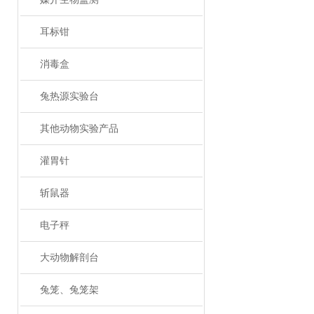
耳标钳
消毒盒
兔热源实验台
其他动物实验产品
灌胃针
斩鼠器
电子秤
大动物解剖台
兔笼、兔笼架