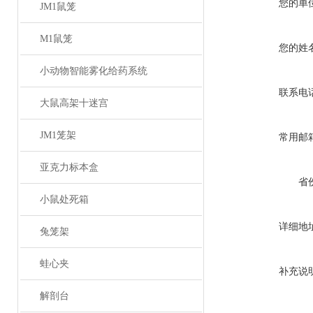
您的单
JM1鼠笼
M1鼠笼
您的姓
小动物智能雾化给药系统
联系电
大鼠高架十迷宫
JM1笼架
常用邮
亚克力标本盒
省
小鼠处死箱
详细地
兔笼架
蛙心夹
补充说
解剖台