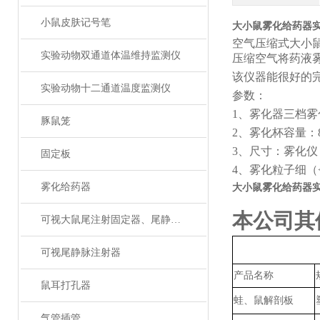
小鼠皮肤记号笔
大小鼠雾化给药器
空气压缩式大小
实验动物双通道体温维持监测仪
压缩空气将药液
该仪器能很好的
实验动物十二通道温度监测仪
参数：
1、
雾化器三档雾
豚鼠笼
2、
雾化杯容量：
3、尺寸：雾化仪：2
固定板
4、
雾化粒子细（
雾化给药器
大小鼠雾化给药器
本公司其
可视大鼠尾注射固定器、尾静脉注射
可视尾静脉注射器
产品名称
鼠耳打孔器
蛙、鼠解剖板
气管插管