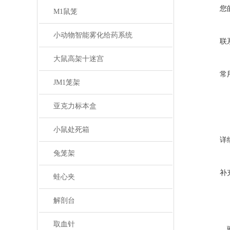
您
M1鼠笼
小动物智能雾化给药系统
联
大鼠高架十迷宫
常
JM1笼架
亚克力标本盒
小鼠处死箱
详
兔笼架
补
蛙心夹
解剖台
取血针