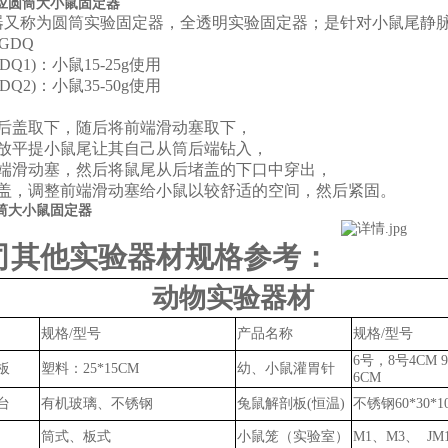
应圆筒大小鼠固定器
器
又称为
圆筒实验固定器
，
全透明实验固定器
；
是针对小鼠尾静
-GDQ
DQ1)
：小鼠
15-25
g
使用
DQ2)
：
小鼠
35-50
g
使用
后盖取下，随后将前端滑动塞取下，
放平提小鼠尾让其自己从筒后端钻入，
端滑动塞，然后将鼠尾从后堵盖的下口中穿出，
盖，调整前端滑动塞给小鼠以较舒适的空间，然后紧固。
筒大小鼠固定器
司其他实验器材规格参考：
动物实验器材
规格
/型号
产品名称
规格
/型号
6号，8号4CM 9
板
塑料：
25*15CM
幼、小鼠灌胃针
6CM
台
有机玻璃、不锈钢
兔鼠
解剖板
(恒温)
不锈钢
60*30*
筒式、板式
小鼠笼（实验室）
M1、M3、 JM