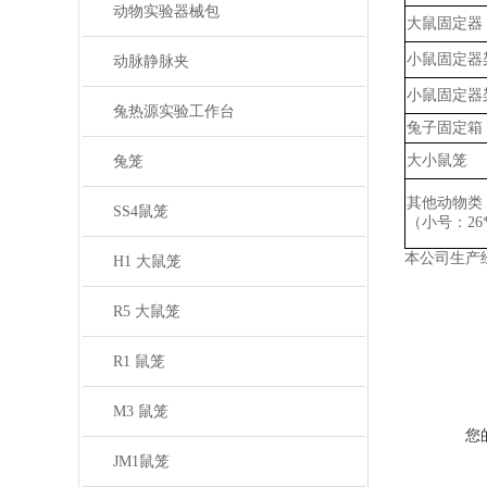
动物实验器械包
大鼠固定器
小鼠固定器
动脉静脉夹
小鼠固定器
兔热源实验工作台
兔子固定箱
大小鼠笼
兔笼
其他动物类
SS4鼠笼
（小号：
2
本公司生产
H1 大鼠笼
R5 大鼠笼
R1 鼠笼
M3 鼠笼
您
JM1鼠笼