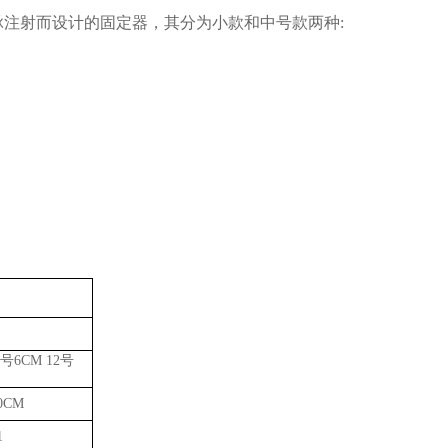
脉注射而设计的固定器，其分为小款和中号款两种
:
号6CM 12号
10CM
1