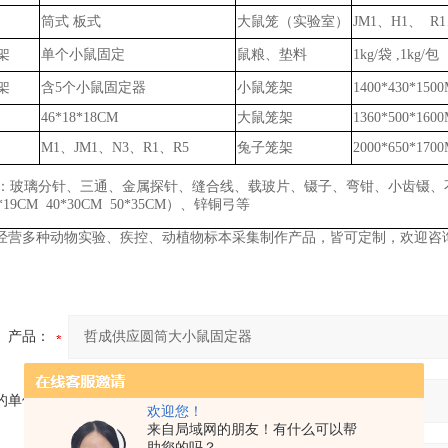
筒式
板式
大鼠笼（实验室）
JM1、H1、 R1
架
单个小鼠固定
鼠粮、垫料
1kg/袋
,
1k
g
/包
架
含
5个小鼠固定器
小鼠笼架
1400*430*150
46*18*18CM
大鼠笼架
1360*500*160
M1、JM1、N3、R1、R5
兔子笼架
2000*650*170
：玻璃分针、三通、金属探针、缝合线、载玻片、镊子、弯钳、小齿镊、
6*19CM 40*30CM 50*35CM）、锌铜弓
等
经营多种动物实验、疾控、动植物标本采集制作产品，皆可定制，欢迎咨
产品：
的单位：
欢迎您！
来自局域网的朋友！有什么可以帮
助您的吗？