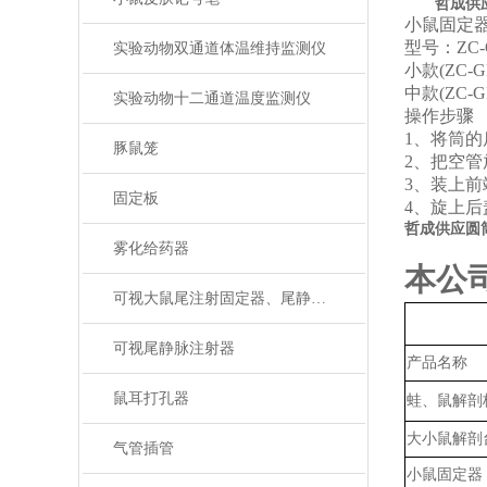
哲成供
小鼠固定
型号：
ZC
实验动物双通道体温维持监测仪
小款
(
ZC-G
中款
(
ZC-G
实验动物十二通道温度监测仪
操作步骤
1、
将筒的
豚鼠笼
2、
把空管
3、
装上前
固定板
4、
旋上后
哲成供应圆
雾化给药器
本公
可视大鼠尾注射固定器、尾静脉注射
可视尾静脉注射器
产品名称
鼠耳打孔器
蛙、鼠解剖
大小鼠解剖
气管插管
小鼠固定器