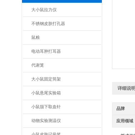
大小鼠拉力仪
不锈钢皮肤打孔器
鼠粮
电动耳肿打耳器
代谢笼
大小鼠固定筒架
详细说
小鼠悬尾实验箱
小鼠颔下取血针
品牌
动物实验测温仪
应用领域
小鼠皮肤记号笔