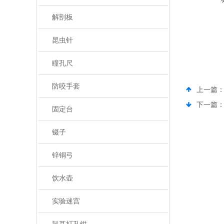
解剖板
昆虫针
瞳孔尺
防咬手套
上一篇
下一篇
固定台
镊子
锌铜弓
饮水壶
实验迷宫